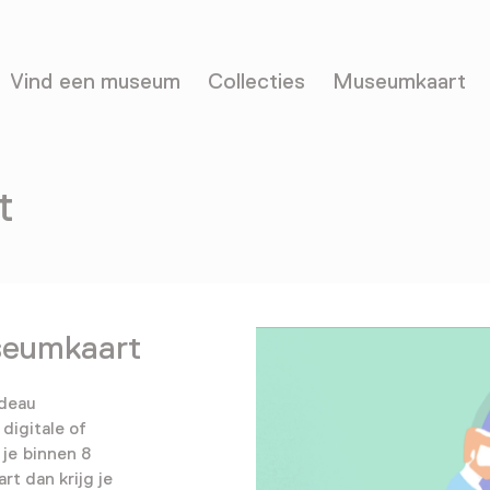
Vind een museum
Collecties
Museumkaart
t
useumkaart
adeau
digitale of
je binnen 8
rt dan krijg je