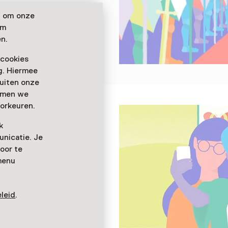
n om onze
om
n.
 cookies
ag. Hiermee
buiten onze
emmen we
orkeuren.
k
nicatie. Je
oor te
menu
leid
.