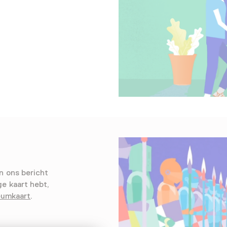
n ons bericht
ge kaart hebt,
eumkaart
.