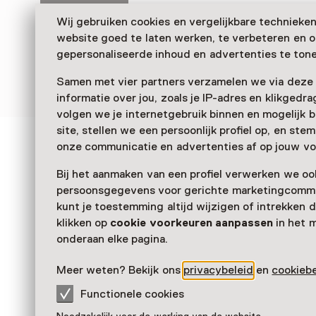
Wij gebruiken cookies en vergelijkbare technieke
website goed te laten werken, te verbeteren en 
gepersonaliseerde inhoud en advertenties te tone
Samen met vier partners verzamelen we via deze
informatie over jou, zoals je IP-adres en klikgedr
volgen we je internetgebruik binnen en mogelijk 
site, stellen we een persoonlijk profiel op, en st
onze communicatie en advertenties af op jouw vo
Naar Mijn Museumkaart
Bij het aanmaken van een profiel verwerken we oo
persoonsgegevens voor gerichte marketingcommu
Hier kun je:
kunt je toestemming altijd wijzigen of intrekken d
klikken op
cookie voorkeuren aanpassen
in het 
Geldigheid van je kaart(en) bekijken
onderaan elke pagina.
Museumbezoeken inzien
Meer weten? Bekijk ons
privacybeleid
en
cookiebe
Verlengen of kaarten toevoegen
Functionele cookies