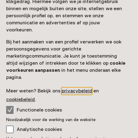
klikgedrag. Hiermee volgen we je internetgebruik
voor de dagen dat de musea dicht waren. Daarmee
binnen en mogelijk buiten onze site, stellen we een
krijg je geen extra looptijd. We zetten de einddatum
persoonlijk profiel op, en stemmen we onze
van je Museumkaart dan terug naar je oude einddatum.
communicatie en advertenties af op jouw
Deze einddatum kun je na 1 juli terugvinden in de
Mijn
voorkeuren.
Museumkaart
omgeving.
Bij het aanmaken van een profiel verwerken we ook
persoonsgegevens voor gerichte
Ik wil restitutie aanvragen
marketingcommunicatie. Je kunt je toestemming
altijd wijzigen of intrekken door te klikken op
cookie
voorkeuren aanpassen
in het menu onderaan elke
pagina.
Stichting Museumkaart
Meer weten? Bekijk ons
privacybeleid
en
cookiebeleid
.
De exploitatie van de Museumkaart is ondergebracht in
Stichting Museumkaart, een ongesubsidieerde
Functionele cookies
instelling zonder winstoogmerk, die onderdeel is van
Noodzakelijk voor de werking van de website
de Museumvereniging. De Museumkaart (een initiatief
Analytische cookies
van de musea zelf) is een samenwerking van ruim 400
musea. Het principe achter de Museumkaart is