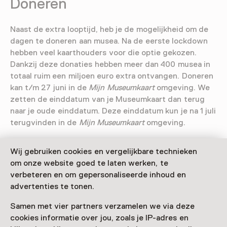
Doneren
Naast de extra looptijd, heb je de mogelijkheid om de
dagen te doneren aan musea. Na de eerste lockdown
hebben veel kaarthouders voor die optie gekozen.
Dankzij deze donaties hebben meer dan 400 musea in
totaal ruim een miljoen euro extra ontvangen. Doneren
kan t/m 27 juni in de
Mijn Museumkaart
omgeving. We
zetten de einddatum van je Museumkaart dan terug
naar je oude einddatum. Deze einddatum kun je na 1 juli
terugvinden in de
Mijn Museumkaart
omgeving.
Ik wil doneren
Wij gebruiken cookies en vergelijkbare technieken
om onze website goed te laten werken, te
verbeteren en om gepersonaliseerde inhoud en
Restitutie
advertenties te tonen.
Samen met vier partners verzamelen we via deze
Het is een lastig jaar voor velen van ons, ook financieel.
cookies informatie over jou, zoals je IP-adres en
Daarom is het ook mogelijk restitutie aan te vragen