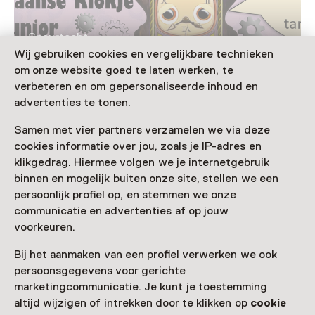
Speurtocht
Help het Zaanse klokje
Wij gebruiken cookies en vergelijkbare technieken
om onze website goed te laten werken, te
Voor 5 t/m 12 jaar
verbeteren en om gepersonaliseerde inhoud en
advertenties te tonen.
Samen met vier partners verzamelen we via deze
cookies informatie over jou, zoals je IP-adres en
Nog meer ontdekken
klikgedrag. Hiermee volgen we je internetgebruik
binnen en mogelijk buiten onze site, stellen we een
persoonlijk profiel op, en stemmen we onze
communicatie en advertenties af op jouw
voorkeuren.
Bij het aanmaken van een profiel verwerken we ook
persoonsgegevens voor gerichte
marketingcommunicatie. Je kunt je toestemming
altijd wijzigen of intrekken door te klikken op
cookie