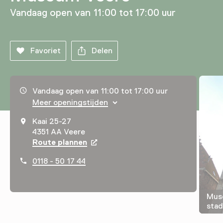
Vandaag open van 11:00 tot 17:00 uur
Favoriet
Delen
Openingstijden, adres & telefoonnummer
Vandaag open van 11:00 tot 17:00 uur
Meer openingstijden
Kaai 25-27
4351 AA Veere
Route plannen
Opent in een nieuw tabblad
0118 - 50 17 44
Mus
stad