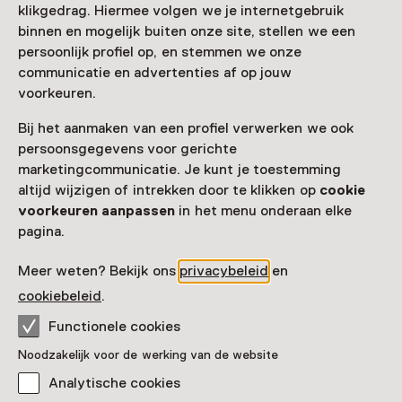
klikgedrag. Hiermee volgen we je internetgebruik
Faciliteiten
binnen en mogelijk buiten onze site, stellen we een
persoonlijk profiel op, en stemmen we onze
Museumwinkel
Parkeergelegenheid voor auto's
communicatie en advertenties af op jouw
voorkeuren.
Meer informatie op de museumsite
Opent in een nieuw tab
Bij het aanmaken van een profiel verwerken we ook
persoonsgegevens voor gerichte
marketingcommunicatie. Je kunt je toestemming
altijd wijzigen of intrekken door te klikken op
cookie
Zien & doen in Museum
voorkeuren aanpassen
in het menu onderaan elke
pagina.
Veere
Meer weten? Bekijk ons
privacybeleid
en
cookiebeleid
.
Functionele cookies
Noodzakelijk voor de werking van de website
Analytische cookies