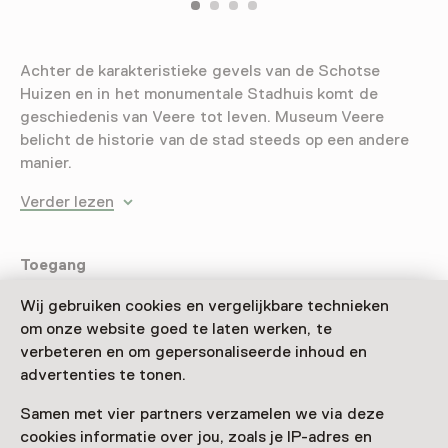
Achter de karakteristieke gevels van de Schotse
Huizen en in het monumentale Stadhuis komt de
geschiedenis van Veere tot leven. Museum Veere
belicht de historie van de stad steeds op een andere
manier.
Verder lezen
Toegang
Wij gebruiken cookies en vergelijkbare technieken
Museumkaart
geldig
om onze website goed te laten werken, te
verbeteren en om gepersonaliseerde inhoud en
Nog geen Museumkaart?
advertenties te tonen.
Museumkaart of ticket kopen
Samen met vier partners verzamelen we via deze
cookies informatie over jou, zoals je IP-adres en