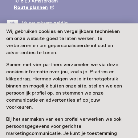
1018 EJ Amsterdam
Route plannen
Opent in een nieuw tabblad
Museumkaart
geldig
Wij gebruiken cookies en vergelijkbare technieken
om onze website goed te laten werken, te
Bezoek museumpagina
verbeteren en om gepersonaliseerde inhoud en
advertenties te tonen.
Samen met vier partners verzamelen we via deze
cookies informatie over jou, zoals je IP-adres en
Nog meer ontdekken
klikgedrag. Hiermee volgen we je internetgebruik
binnen en mogelijk buiten onze site, stellen we een
persoonlijk profiel op, en stemmen we onze
communicatie en advertenties af op jouw
voorkeuren.
Bij het aanmaken van een profiel verwerken we ook
persoonsgegevens voor gerichte
marketingcommunicatie. Je kunt je toestemming