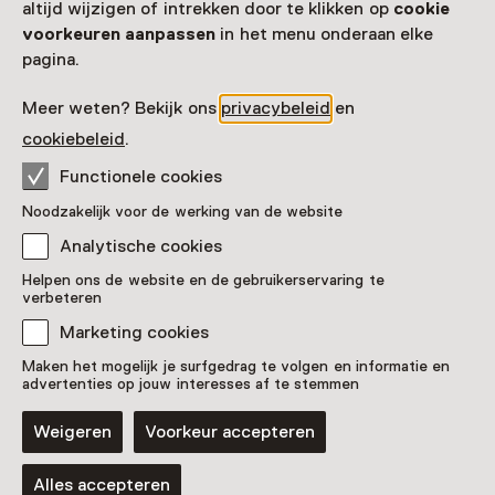
altijd wijzigen of intrekken door te klikken op
cookie
voorkeuren aanpassen
in het menu onderaan elke
pagina.
Meer weten? Bekijk ons
privacybeleid
en
cookiebeleid
.
Functionele cookies
Noodzakelijk voor de werking van de website
Boekillustratie door Anton
Pieck voor de vertellingen
Analytische cookies
van duizend-en-één nacht
Helpen ons de website en de gebruikerservaring te
verbeteren
Pronkstuk
Marketing cookies
Anton Pieck Museum, Hattem
Maken het mogelijk je surfgedrag te volgen en informatie en
advertenties op jouw interesses af te stemmen
Weigeren
Voorkeur accepteren
Blijf ontdekken
Alles accepteren