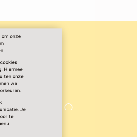
n om onze
om
n.
 cookies
ag. Hiermee
buiten onze
emmen we
orkeuren.
k
nicatie. Je
oor te
menu