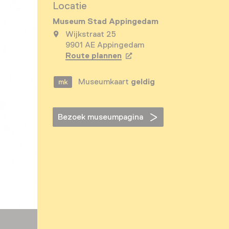
Locatie
Museum Stad Appingedam
Wijkstraat 25
9901 AE Appingedam
Route plannen
Opent in een nieuw tabbla
Museumkaart
geldig
Bezoek museumpagina