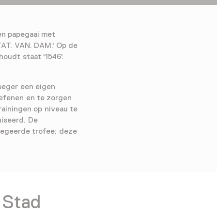
en papegaai met
STAT. VAN. DAM.' Op de
houdt staat '1546'.
oeger een eigen
oefenen en te zorgen
ainingen op niveau te
niseerd. De
begeerde trofee: deze
 Stad