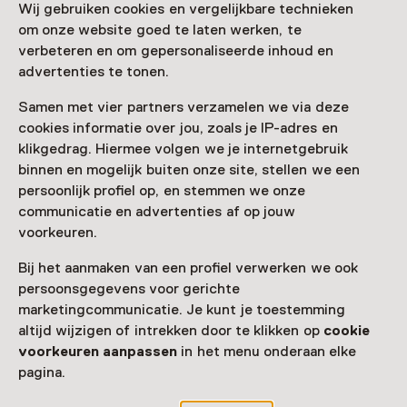
Wij gebruiken cookies en vergelijkbare technieken
Made in Appingedam
om onze website goed te laten werken, te
T/m 4 oktober van 13:00 tot 17:00
verbeteren en om gepersonaliseerde inhoud en
advertenties te tonen.
Samen met vier partners verzamelen we via deze
cookies informatie over jou, zoals je IP-adres en
Nog meer ontdekken
klikgedrag. Hiermee volgen we je internetgebruik
binnen en mogelijk buiten onze site, stellen we een
persoonlijk profiel op, en stemmen we onze
communicatie en advertenties af op jouw
voorkeuren.
Bij het aanmaken van een profiel verwerken we ook
persoonsgegevens voor gerichte
marketingcommunicatie. Je kunt je toestemming
altijd wijzigen of intrekken door te klikken op
cookie
voorkeuren aanpassen
in het menu onderaan elke
pagina.