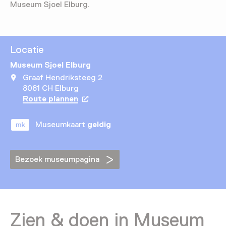
Museum Sjoel Elburg.
Locatie
Museum Sjoel Elburg
Graaf Hendriksteeg 2
8081 CH Elburg
Route plannen
Opent in een nieuw tabblad
Museumkaart
geldig
Bezoek museumpagina
Zien & doen in Museum