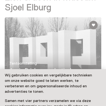
Sjoel Elburg
Tentoonstelling
Appie Drielsma – plastisch versus
Wij gebruiken cookies en vergelijkbare technieken
constructief
om onze website goed te laten werken, te
T/m 12 september van 11:00 tot 17:00
verbeteren en om gepersonaliseerde inhoud en
advertenties te tonen.
Samen met vier partners verzamelen we via deze