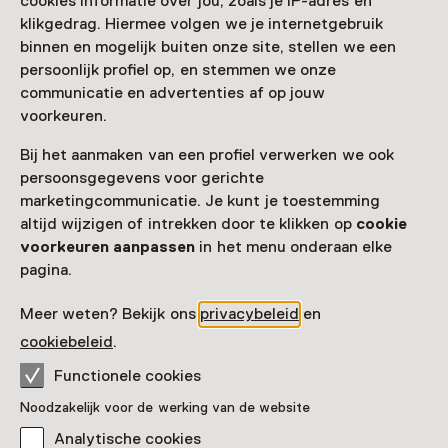
cookies informatie over jou, zoals je IP-adres en
Nog meer ontdekken
klikgedrag. Hiermee volgen we je internetgebruik
binnen en mogelijk buiten onze site, stellen we een
persoonlijk profiel op, en stemmen we onze
communicatie en advertenties af op jouw
voorkeuren.
Bij het aanmaken van een profiel verwerken we ook
persoonsgegevens voor gerichte
marketingcommunicatie. Je kunt je toestemming
altijd wijzigen of intrekken door te klikken op
cookie
voorkeuren aanpassen
in het menu onderaan elke
pagina.
Meer weten? Bekijk ons
privacybeleid
en
cookiebeleid
.
Functionele cookies
Noodzakelijk voor de werking van de website
Analytische cookies