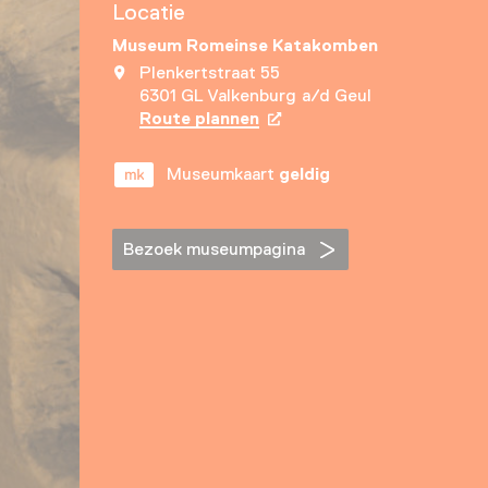
Locatie
Museum Romeinse Katakomben
Plenkertstraat 55
6301 GL Valkenburg a/d Geul
Route plannen
Opent in een nieuw tabbla
Museumkaart
geldig
Bezoek museumpagina