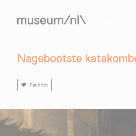
Nu te zien
Nagebootste katakomb
Favoriet