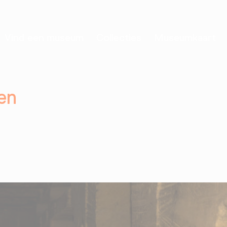
Vind een museum
Collecties
Museumkaart
en