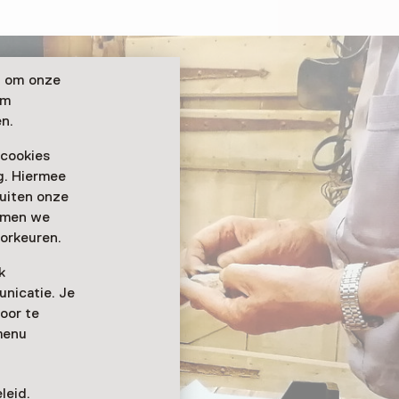
n om onze
om
n.
 cookies
ag. Hiermee
buiten onze
emmen we
orkeuren.
k
nicatie. Je
oor te
menu
leid
.