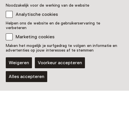
Noodzakelijk voor de werking van de website
Analytische cookies
Helpen ons de website en de gebruikerservaring te
verbeteren
Marketing cookies
Maken het mogelijk je surfgedrag te volgen en informatie en
advertenties op jouw interesses af te stemmen
Workshop
Weigeren
Voorkeur accepteren
Dagelijkse ets- en
verfdemonstraties
Alles accepteren
Voor 0 t/m 18 jaar en volwassenen