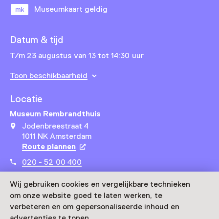
Museumkaart geldig
Datum & tijd
T/m 23 augustus van 13 tot 14:30 uur
Toon beschikbaarheid
Locatie
Museum Rembrandthuis
Jodenbreestraat 4
1011 NK Amsterdam
Route plannen
Opent in een nieuw tabblad
020 - 52 00 400
Vandaag open van 10:00 tot 18:00 uur
Wij gebruiken cookies en vergelijkbare technieken
Meer openingstijden
om onze website goed te laten werken, te
verbeteren en om gepersonaliseerde inhoud en
advertenties te tonen.