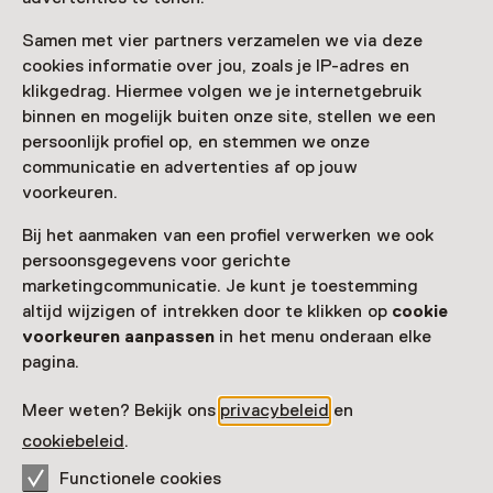
Samen met vier partners verzamelen we via deze
Zien & doen in Museum
cookies informatie over jou, zoals je IP-adres en
klikgedrag. Hiermee volgen we je internetgebruik
Rembrandthuis
binnen en mogelijk buiten onze site, stellen we een
persoonlijk profiel op, en stemmen we onze
communicatie en advertenties af op jouw
voorkeuren.
Bij het aanmaken van een profiel verwerken we ook
persoonsgegevens voor gerichte
marketingcommunicatie. Je kunt je toestemming
altijd wijzigen of intrekken door te klikken op
cookie
voorkeuren aanpassen
in het menu onderaan elke
pagina.
Audiotour
Ga op avontuur met Rembrandts
Meer weten? Bekijk ons
privacybeleid
en
hondje Kwast
cookiebeleid
.
Voor 5 t/m 12 jaar
Functionele cookies