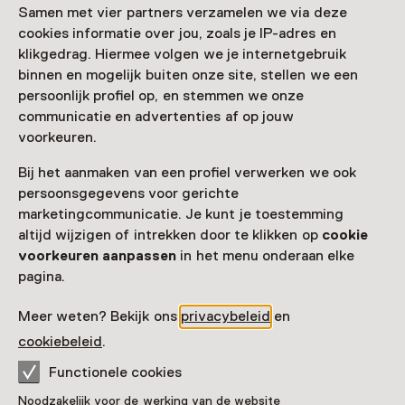
Zien & doen in Museum
Samen met vier partners verzamelen we via deze
cookies informatie over jou, zoals je IP-adres en
Rembrandthuis
klikgedrag. Hiermee volgen we je internetgebruik
binnen en mogelijk buiten onze site, stellen we een
persoonlijk profiel op, en stemmen we onze
communicatie en advertenties af op jouw
voorkeuren.
Bij het aanmaken van een profiel verwerken we ook
persoonsgegevens voor gerichte
marketingcommunicatie. Je kunt je toestemming
altijd wijzigen of intrekken door te klikken op
cookie
voorkeuren aanpassen
in het menu onderaan elke
Audiotour
pagina.
Ga op avontuur met Rembrandts
Meer weten? Bekijk ons
privacybeleid
en
hondje Kwast
cookiebeleid
.
Voor 5 t/m 12 jaar
Functionele cookies
Noodzakelijk voor de werking van de website