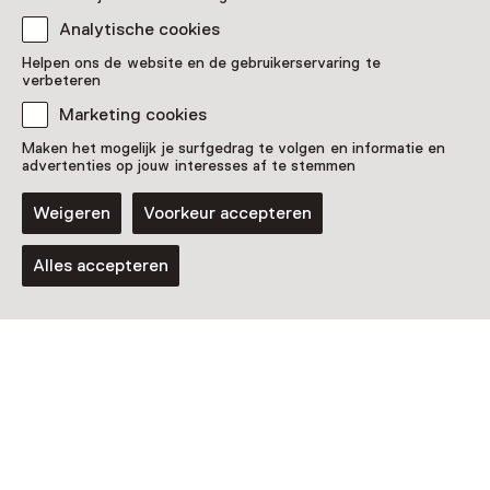
Analytische cookies
Helpen ons de website en de gebruikerservaring te
verbeteren
Marketing cookies
Maken het mogelijk je surfgedrag te volgen en informatie en
advertenties op jouw interesses af te stemmen
Workshop
Weigeren
Voorkeur accepteren
Dagelijkse ets- en
verfdemonstraties
Alles accepteren
Voor 0 t/m 18 jaar en volwassenen