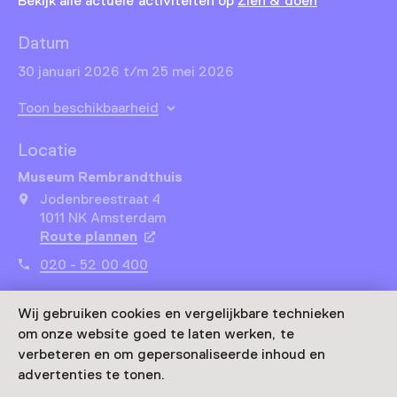
Bekijk alle actuele activiteiten op
Zien & doen
Datum
30 januari 2026 t/m 25 mei 2026
Toon beschikbaarheid
Locatie
Museum Rembrandthuis
Jodenbreestraat 4
1011 NK Amsterdam
Route plannen
Opent in een nieuw tabblad
020 - 52 00 400
Vandaag open van 10:00 tot 18:00 uur
Wij gebruiken cookies en vergelijkbare technieken
Meer openingstijden
om onze website goed te laten werken, te
verbeteren en om gepersonaliseerde inhoud en
advertenties te tonen.