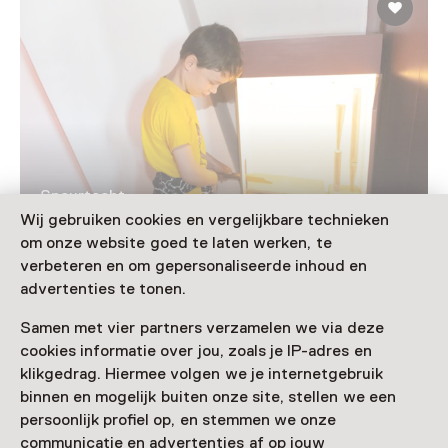
Speurtocht
Lieveheersbeestje op Solder
Wij gebruiken cookies en vergelijkbare technieken
om onze website goed te laten werken, te
Voor 5 t/m 12 jaar
verbeteren en om gepersonaliseerde inhoud en
advertenties te tonen.
Samen met vier partners verzamelen we via deze
cookies informatie over jou, zoals je IP-adres en
Nog meer ontdekken
klikgedrag. Hiermee volgen we je internetgebruik
binnen en mogelijk buiten onze site, stellen we een
persoonlijk profiel op, en stemmen we onze
communicatie en advertenties af op jouw