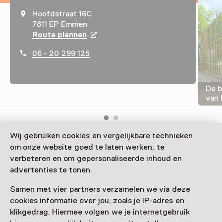
Hoofdstraat 16C
7811 EP Emmen
Route plannen
Opent in een nieuw tabblad
06 - 20 299 125
De b
van
Wij gebruiken cookies en vergelijkbare technieken
om onze website goed te laten werken, te
Het Museum of Contemporary Tibetan Art ligt in het
verbeteren en om gepersonaliseerde inhoud en
groene Rensenpark in Emmen. Een museum waar je
advertenties te tonen.
kunstwerken kunt zien van authentieke Tibetaanse
technieken gecombineerd met hedendaagse kunst.
Samen met vier partners verzamelen we via deze
cookies informatie over jou, zoals je IP-adres en
klikgedrag. Hiermee volgen we je internetgebruik