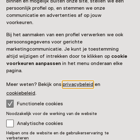
Toegang
binnen en mogelijk buiten onze site, stellen we een
persoonlijk profiel op, en stemmen we onze
communicatie en advertenties af op jouw
Museumkaart
geldig
voorkeuren.
Nog geen Museumkaart?
Bij het aanmaken van een profiel verwerken we ook
persoonsgegevens voor gerichte
Museumkaart of ticket kopen
marketingcommunicatie. Je kunt je toestemming
altijd wijzigen of intrekken door te klikken op
cookie
voorkeuren aanpassen
in het menu onderaan elke
Faciliteiten
pagina.
Museumwinkel
Rolstoeltoegankelijk
Drinken
Meer weten? Bekijk ons
privacybeleid
en
Meer informatie op de museumsite
Opent in een nieuw tab
cookiebeleid
.
Functionele cookies
Noodzakelijk voor de werking van de website
Analytische cookies
Nog meer ontdekken
Helpen ons de website en de gebruikerservaring te
verbeteren