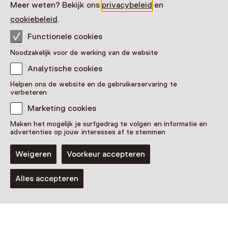
Meer weten? Bekijk ons
privacybeleid
en
cookiebeleid
.
Vaste collectie
Functionele cookies
Keuze uit eigen collectie
Noodzakelijk voor de werking van de website
Analytische cookies
Helpen ons de website en de gebruikerservaring te
verbeteren
Marketing cookies
Maken het mogelijk je surfgedrag te volgen en informatie en
advertenties op jouw interesses af te stemmen
Weigeren
Voorkeur accepteren
Tentoonstelling
Alles accepteren
Charley Toorop & Pyke Koch | Alles
of niets
T/m 25 oktober van 10:00 tot 17:00