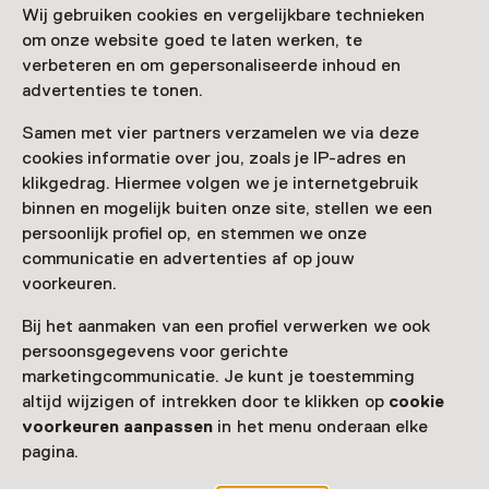
0575 - 76 03 00
Wij gebruiken cookies en vergelijkbare technieken
om onze website goed te laten werken, te
Vandaag open van 10:00 tot 17:00 uur
verbeteren en om gepersonaliseerde inhoud en
Meer openingstijden
advertenties te tonen.
Samen met vier partners verzamelen we via deze
cookies informatie over jou, zoals je IP-adres en
klikgedrag. Hiermee volgen we je internetgebruik
Zien & doen in Museum
binnen en mogelijk buiten onze site, stellen we een
MORE
persoonlijk profiel op, en stemmen we onze
communicatie en advertenties af op jouw
voorkeuren.
Bij het aanmaken van een profiel verwerken we ook
persoonsgegevens voor gerichte
marketingcommunicatie. Je kunt je toestemming
altijd wijzigen of intrekken door te klikken op
cookie
voorkeuren aanpassen
in het menu onderaan elke
pagina.