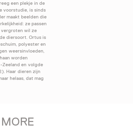
reeg een plekje in de
 voorstudie, is sinds
ler maakt beelden die
rkelijkheid: ze passen
e vergroten wil ze
e diersoort. Ortus is
epschuim, polyester en
gen weersinvloeden,
thaan worden
w-Zeeland en volgde
. Haar dieren zijn
maar helaas, dat mag
m MORE