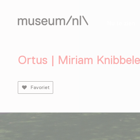
Nu te zien
Ortus | Miriam Knibbele
Favoriet