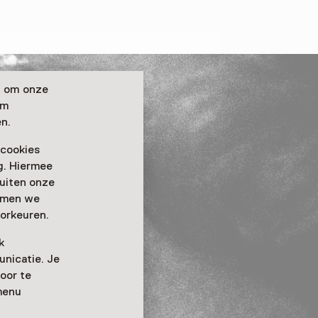
n om onze
om
n.
 cookies
ag. Hiermee
buiten onze
emmen we
orkeuren.
k
nicatie. Je
oor te
menu