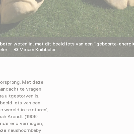
eter weten in, met dit beeld iets van een “geboorte-energi
bbeler © Miriam Knibbeler
 oorsprong. Met deze
aandacht te vragen
na uitgestorven is.
 beeld iets van een
 wereld in te sturen’,
nnah Arendt (1906-
anderend vermogen’,
eze neushoornbaby