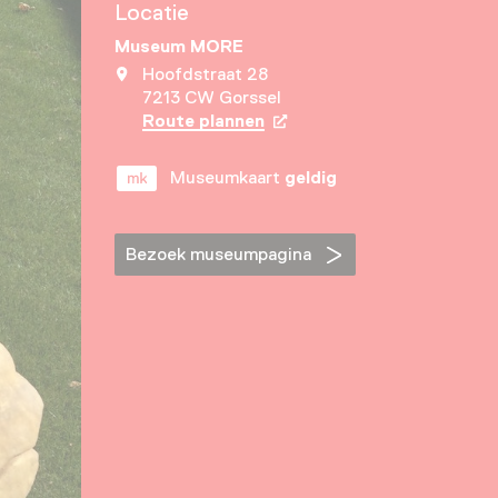
Locatie
Museum MORE
Hoofdstraat 28
7213 CW Gorssel
Route plannen
Opent in een nieuw tabbla
Museumkaart
geldig
Bezoek museumpagina