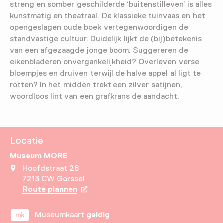
streng en somber geschilderde ‘buitenstilleven’ is alles
kunstmatig en theatraal. De klassieke tuinvaas en het
opengeslagen oude boek vertegenwoordigen de
standvastige cultuur. Duidelijk lijkt de (bij)betekenis
van een afgezaagde jonge boom. Suggereren de
eikenbladeren onvergankelijkheid? Overleven verse
bloempjes en druiven terwijl de halve appel al ligt te
rotten? In het midden trekt een zilver satijnen,
woordloos lint van een grafkrans de aandacht.
Locatie
Museum MORE
Hoofdstraat 28
7213 CW Gorssel
Route plannen
Opent in een nieuw tabblad
Museumkaart
geldig