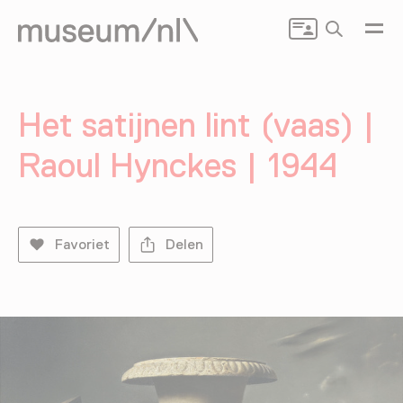
Zoeken
Het satijnen lint (vaas) |
Raoul Hynckes | 1944
Favoriet
Delen