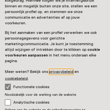
Nog meer ontdekken
klikgedrag. Hiermee volgen we je internetgebruik
binnen en mogelijk buiten onze site, stellen we een
persoonlijk profiel op, en stemmen we onze
communicatie en advertenties af op jouw
voorkeuren.
Bij het aanmaken van een profiel verwerken we ook
persoonsgegevens voor gerichte
marketingcommunicatie. Je kunt je toestemming
altijd wijzigen of intrekken door te klikken op
cookie
voorkeuren aanpassen
in het menu onderaan elke
pagina.
Meer weten? Bekijk ons
privacybeleid
en
cookiebeleid
.
Functionele cookies
Noodzakelijk voor de werking van de website
Analytische cookies
Helpen ons de website en de gebruikerservaring te