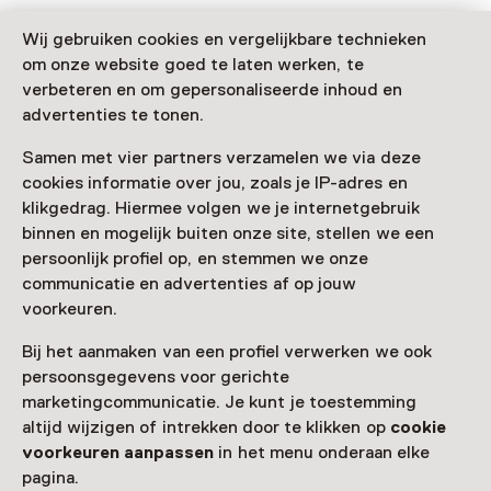
Wij gebruiken cookies en vergelijkbare technieken
om onze website goed te laten werken, te
verbeteren en om gepersonaliseerde inhoud en
Deze activiteit is afgelopen. Je kunt hier niet
advertenties te tonen.
meer aan deelnemen.
Bekijk alle actuele activiteiten op
Zien & doen
Samen met vier partners verzamelen we via deze
cookies informatie over jou, zoals je IP-adres en
Leeftijd
klikgedrag. Hiermee volgen we je internetgebruik
binnen en mogelijk buiten onze site, stellen we een
Voor 5 t/m 12 jaar
persoonlijk profiel op, en stemmen we onze
communicatie en advertenties af op jouw
Datum & tijd
voorkeuren.
zondag, 14 juni 2026
Bij het aanmaken van een profiel verwerken we ook
persoonsgegevens voor gerichte
Toon beschikbaarheid
marketingcommunicatie. Je kunt je toestemming
altijd wijzigen of intrekken door te klikken op
cookie
Locatie
voorkeuren aanpassen
in het menu onderaan elke
Museum Kranenburgh
pagina.