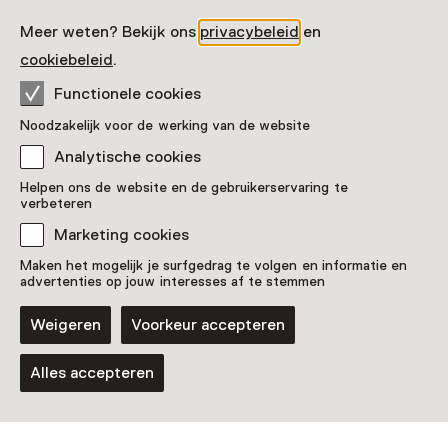
Hoflaan 26
1861 CR Bergen
Meer weten? Bekijk ons
privacybeleid
en
Route plannen
Opent in een nieuw tabblad
cookiebeleid
.
072 - 20 15 000
Functionele cookies
Vandaag open van 10:30 tot 17:00 uur
Noodzakelijk voor de werking van de website
Meer openingstijden
Analytische cookies
Helpen ons de website en de gebruikerservaring te
verbeteren
Marketing cookies
Zien & doen in Museum
Maken het mogelijk je surfgedrag te volgen en informatie en
Kranenburgh
advertenties op jouw interesses af te stemmen
Weigeren
Voorkeur accepteren
Alles accepteren