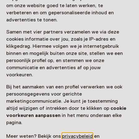
om onze website goed te laten werken, te
Vandaag open van 13:00 tot 17:00 uur
verbeteren en om gepersonaliseerde inhoud en
Meer openingstijden
advertenties te tonen.
Samen met vier partners verzamelen we via deze
cookies informatie over jou, zoals je IP-adres en
Zien & doen in Museum
klikgedrag. Hiermee volgen we je internetgebruik
binnen en mogelijk buiten onze site, stellen we een
Klok & Peel
persoonlijk profiel op, en stemmen we onze
communicatie en advertenties af op jouw
voorkeuren.
Bij het aanmaken van een profiel verwerken we ook
persoonsgegevens voor gerichte
marketingcommunicatie. Je kunt je toestemming
altijd wijzigen of intrekken door te klikken op
cookie
voorkeuren aanpassen
in het menu onderaan elke
pagina.
Meer weten? Bekijk ons
privacybeleid
en