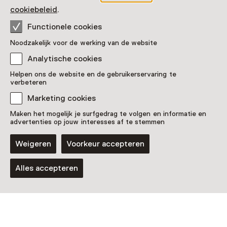
Vaste collectie
cookiebeleid
.
Klokken van de wereld
Functionele cookies
Voor 0 t/m 18 jaar en volwassenen
Noodzakelijk voor de werking van de website
Analytische cookies
Helpen ons de website en de gebruikerservaring te
verbeteren
Marketing cookies
Maken het mogelijk je surfgedrag te volgen en informatie en
advertenties op jouw interesses af te stemmen
Tentoonstelling
Weigeren
Voorkeur accepteren
Uitgeleefd! Beesten & Botten uit
Brabantse Bodem
Alles accepteren
T/m 31 maart 2027 van 13:00 tot 17:00
Voor 5 t/m 18 jaar en volwassenen