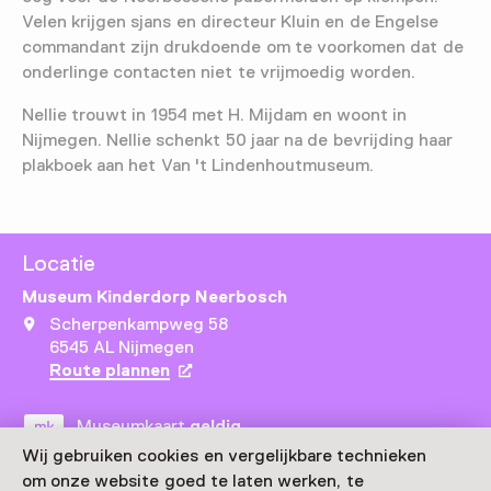
Velen krijgen sjans en directeur Kluin en de Engelse
commandant zijn drukdoende om te voorkomen dat de
onderlinge contacten niet te vrijmoedig worden.
Nellie trouwt in 1954 met H. Mijdam en woont in
Nijmegen. Nellie schenkt 50 jaar na de bevrijding haar
plakboek aan het Van 't Lindenhoutmuseum.
Locatie
Museum Kinderdorp Neerbosch
Scherpenkampweg 58
6545 AL Nijmegen
Route plannen
Opent in een nieuw tabblad
Museumkaart
geldig
Wij gebruiken cookies en vergelijkbare technieken
om onze website goed te laten werken, te