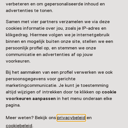
Bezoek museumpagina
verbeteren en om gepersonaliseerde inhoud en
advertenties te tonen.
Samen met vier partners verzamelen we via deze
cookies informatie over jou, zoals je IP-adres en
Nog meer ontdekken
klikgedrag. Hiermee volgen we je internetgebruik
binnen en mogelijk buiten onze site, stellen we een
persoonlijk profiel op, en stemmen we onze
communicatie en advertenties af op jouw
voorkeuren.
Bij het aanmaken van een profiel verwerken we ook
persoonsgegevens voor gerichte
marketingcommunicatie. Je kunt je toestemming
altijd wijzigen of intrekken door te klikken op
cookie
voorkeuren aanpassen
in het menu onderaan elke
pagina.
Meer weten? Bekijk ons
privacybeleid
en
cookiebeleid
.