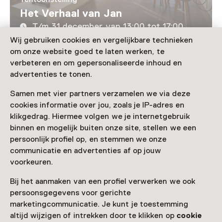
Het Verhaal van Jan
T/m 31 december van 13:00 tot 17:00
Wij gebruiken cookies en vergelijkbare technieken
om onze website goed te laten werken, te
Laad meer
verbeteren en om gepersonaliseerde inhoud en
advertenties te tonen.
Samen met vier partners verzamelen we via deze
cookies informatie over jou, zoals je IP-adres en
Nog meer ontdekken
klikgedrag. Hiermee volgen we je internetgebruik
binnen en mogelijk buiten onze site, stellen we een
persoonlijk profiel op, en stemmen we onze
communicatie en advertenties af op jouw
voorkeuren.
Bij het aanmaken van een profiel verwerken we ook
persoonsgegevens voor gerichte
marketingcommunicatie. Je kunt je toestemming
altijd wijzigen of intrekken door te klikken op
cookie