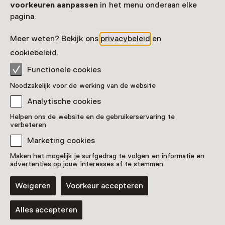
voorkeuren aanpassen
in het menu onderaan elke
pagina.
Meer weten? Bekijk ons
privacybeleid
en
cookiebeleid
.
Functionele cookies
Noodzakelijk voor de werking van de website
Analytische cookies
Nationale Feestrok
Helpen ons de website en de gebruikerservaring te
verbeteren
Pronkstuk
Marketing cookies
Bevrijdingsmuseum Zeeland, Nieuwdorp (Borsele)
Maken het mogelijk je surfgedrag te volgen en informatie en
advertenties op jouw interesses af te stemmen
Weigeren
Voorkeur accepteren
Blijf ontdekken
Alles accepteren
Koop online je Museumkaart