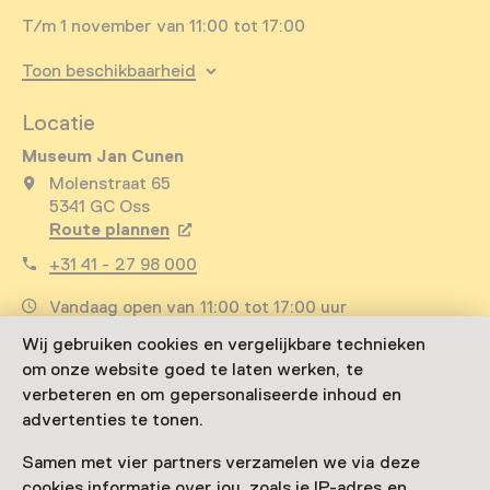
T/m 1 november van 11:00 tot 17:00
Toon beschikbaarheid
Locatie
Museum Jan Cunen
Molenstraat 65
5341 GC Oss
Route plannen
Opent in een nieuw tabblad
+31 41 - 27 98 000
Vandaag open van 11:00 tot 17:00 uur
Meer openingstijden
Wij gebruiken cookies en vergelijkbare technieken
om onze website goed te laten werken, te
verbeteren en om gepersonaliseerde inhoud en
advertenties te tonen.
Zien & doen in Museum
Samen met vier partners verzamelen we via deze
cookies informatie over jou, zoals je IP-adres en