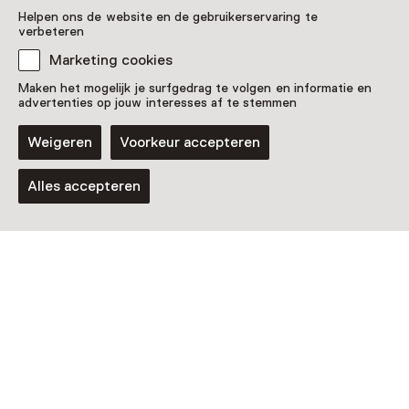
Helpen ons de website en de gebruikerservaring te
verbeteren
Marketing cookies
Maken het mogelijk je surfgedrag te volgen en informatie en
advertenties op jouw interesses af te stemmen
Tentoonstelling
Zeep, een tentoonstelling die lekker
Weigeren
Voorkeur accepteren
ruikt
T/m 1 november van 11:00 tot 17:00
Alles accepteren
Workshop