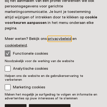
Bij het aanmaken van een profiel verwerken we ook
Toon beschikbaarheid
persoonsgegevens voor gerichte
marketingcommunicatie. Je kunt je toestemming
Locatie
altijd wijzigen of intrekken door te klikken op
cookie
Online
voorkeuren aanpassen
in het menu onderaan elke
pagina.
Organisator
Meer weten? Bekijk ons
privacybeleid
en
Museum Het Schip
Oostzaanstraat 45
cookiebeleid
.
1013 WG Amsterdam
Functionele cookies
Route plannen
Opent in een nieuw tabblad
Noodzakelijk voor de werking van de website
020 - 68 68 595
Analytische cookies
Vandaag open van 11:00 tot 17:00 uur
Helpen ons de website en de gebruikerservaring te
Meer openingstijden
verbeteren
Marketing cookies
Maken het mogelijk je surfgedrag te volgen en informatie en
advertenties op jouw interesses af te stemmen
Zien & doen in Museum