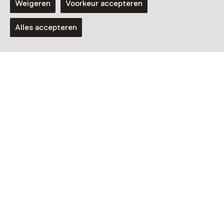
Weigeren
Voorkeur accepteren
Het Schip
Alles accepteren
Vaste collectie
Collectie straatmeubilair