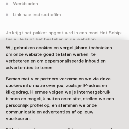
Werkbladen
Link naar instructiefilm
Je krijgt het pakket opgestuurd in een mooi Het Schip-
tasje. Je kunt het bestellen in de webshop.
Wij gebruiken cookies en vergelijkbare technieken
om onze website goed te laten werken, te
verbeteren en om gepersonaliseerde inhoud en
advertenties te tonen.
Samen met vier partners verzamelen we via deze
Deze activiteit is afgelopen. Je kunt hier niet
cookies informatie over jou, zoals je IP-adres en
meer aan deelnemen.
klikgedrag. Hiermee volgen we je internetgebruik
Bekijk alle actuele activiteiten op
Zien & doen
binnen en mogelijk buiten onze site, stellen we een
persoonlijk profiel op, en stemmen we onze
Datum
communicatie en advertenties af op jouw
4 maart 2021 t/m 31 december 2021
voorkeuren.