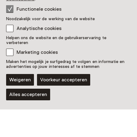
Kan de verbinding met de ander ons
redden?
Functionele cookies
Noodzakelijk voor de werking van de website
Analytische cookies
Helpen ons de website en de gebruikerservaring te
verbeteren
Marketing cookies
Maken het mogelijk je surfgedrag te volgen en informatie en
advertenties op jouw interesses af te stemmen
Tentoonstelling
Weigeren
Voorkeur accepteren
Magnum. A World of Photography
Van 10:00 tot 17:00 vanaf 27 februari
Alles accepteren
2027 t/m 29 augustus 2027
Voor 13 t/m 18 jaar en volwassenen