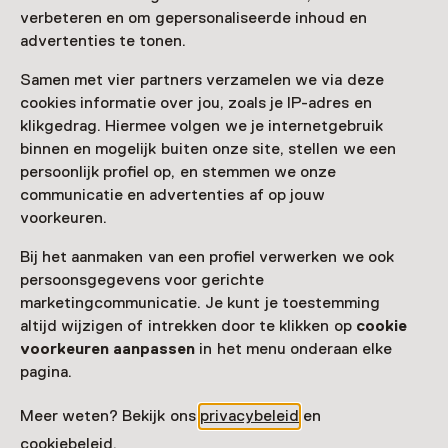
Meer openingstijden
verbeteren en om gepersonaliseerde inhoud en
advertenties te tonen.
Samen met vier partners verzamelen we via deze
cookies informatie over jou, zoals je IP-adres en
Zien & doen in Museum
klikgedrag. Hiermee volgen we je internetgebruik
binnen en mogelijk buiten onze site, stellen we een
Helmond
persoonlijk profiel op, en stemmen we onze
communicatie en advertenties af op jouw
voorkeuren.
Bij het aanmaken van een profiel verwerken we ook
persoonsgegevens voor gerichte
marketingcommunicatie. Je kunt je toestemming
altijd wijzigen of intrekken door te klikken op
cookie
voorkeuren aanpassen
in het menu onderaan elke
pagina.
Meer weten? Bekijk ons
privacybeleid
en
Vaste collectie
cookiebeleid
.