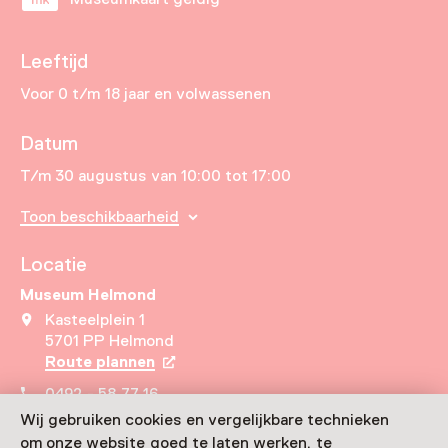
Leeftijd
Voor 0 t/m 18 jaar en volwassenen
Datum
T/m 30 augustus van 10:00 tot 17:00
Toon beschikbaarheid
Locatie
Museum Helmond
Kasteelplein 1
5701 PP Helmond
Route plannen
Opent in een nieuw tabblad
0492 - 58 77 16
Wij gebruiken cookies en vergelijkbare technieken
Vandaag open van 10:00 tot 17:00 uur
om onze website goed te laten werken, te