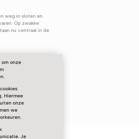
n weg in sloten en
evaren. Op zwakke
taan nu centraal in de
n om onze
om
n.
 cookies
ag. Hiermee
buiten onze
emmen we
orkeuren.
k
nicatie. Je