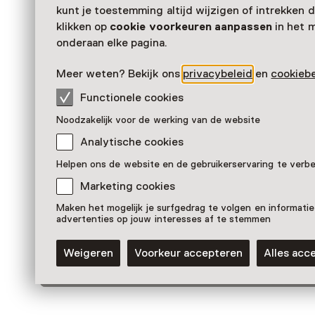
Zien & doen in Museum
kunt je toestemming altijd wijzigen of intrekken d
klikken op
cookie voorkeuren aanpassen
in het 
Pannerden
onderaan elke pagina.
Meer weten? Bekijk ons
privacybeleid
en
cookiebe
Functionele cookies
Noodzakelijk voor de werking van de website
Analytische cookies
Helpen ons de website en de gebruikerservaring te verb
Marketing cookies
Maken het mogelijk je surfgedrag te volgen en informatie
Activiteit
advertenties op jouw interesses af te stemmen
Belevingsroute rond Fort
Pannerden
Weigeren
Voorkeur accepteren
Alles acc
Voor 0 t/m 18 jaar en volwassenen