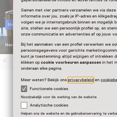
gepersonaliseerde inhoud en advertenties te tone
Samen met vier partners verzamelen we via deze
informatie over jou, zoals je IP-adres en klikgedr
volgen we je internetgebruik binnen en mogelijk 
Meer informatie
site, stellen we een persoonlijk profiel op, en st
onze communicatie en advertenties af op jouw vo
Bij het aanmaken van een profiel verwerken we oo
Herman Schepers boven zijn vitrine met bodemvondst
persoonsgegevens voor gerichte marketingcommu
kunt je toestemming altijd wijzigen of intrekken d
klikken op
cookie voorkeuren aanpassen
in het 
onderaan elke pagina.
Meer weten? Bekijk ons
privacybeleid
en
cookiebe
Zien & doen in Museum
Functionele cookies
Scheper
Noodzakelijk voor de werking van de website
Analytische cookies
Helpen ons de website en de gebruikerservaring te verb