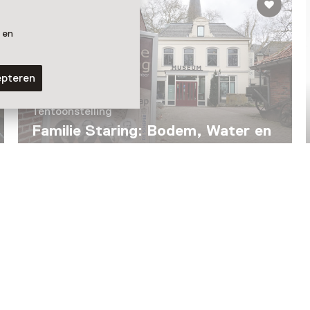
 en
epteren
Tentoonstelling
Familie Staring: Bodem, Water en
Rentmeesterschap
T/m 19 september van 13:00 tot 17:00
Laad meer