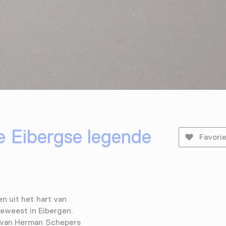
 Eibergse legende
Favori
 uit het hart van
geweest in Eibergen.
g van Herman Schepers