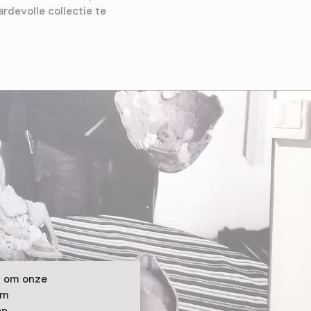
devolle collectie te
n om onze
om