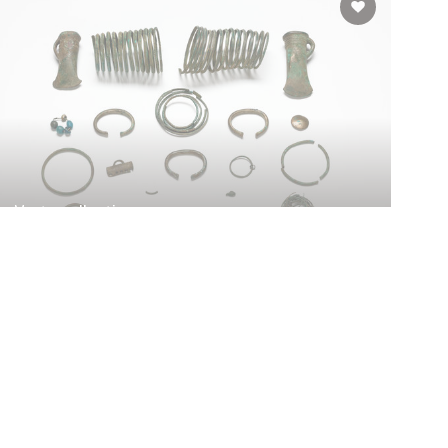
Vaste collectie
Het bronsdepot van Eibergen