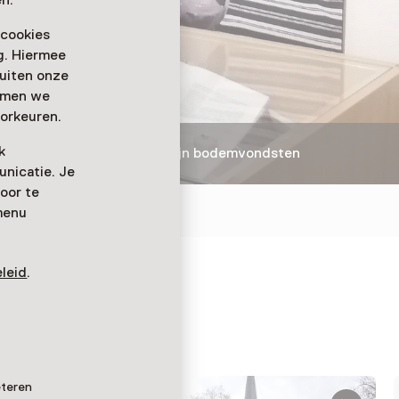
n.
 cookies
ag. Hiermee
buiten onze
emmen we
orkeuren.
k
en
Herman Schepers en zijn bodemvondsten
nicatie. Je
oor te
menu
leid
.
 de
eteren