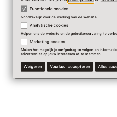
Meer weten? Bekijk ons
privacybeleid
en
cookiebe
Functionele cookies
Noodzakelijk voor de werking van de website
Analytische cookies
Helpen ons de website en de gebruikerservaring te verb
Marketing cookies
Activiteit
Maken het mogelijk je surfgedrag te volgen en informatie
Rondrit met de Kolonietram
advertenties op jouw interesses af te stemmen
Wekelijks op zondag van 13:30 tot 14:30
uur
Weigeren
Voorkeur accepteren
Alles acc
Voor 0 t/m 18 jaar
Nog meer ontdekken