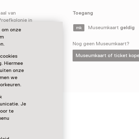
haal van
Toegang
roefkolonie in
e kolonisten en
Museumkaart
geldig
n om onze
ultimediale
om
Nog geen Museumkaart?
n.
Museumkaart of ticket kop
 cookies
ag. Hiermee
buiten onze
emmen we
orkeuren.
k
nicatie. Je
 de
oor te
menu