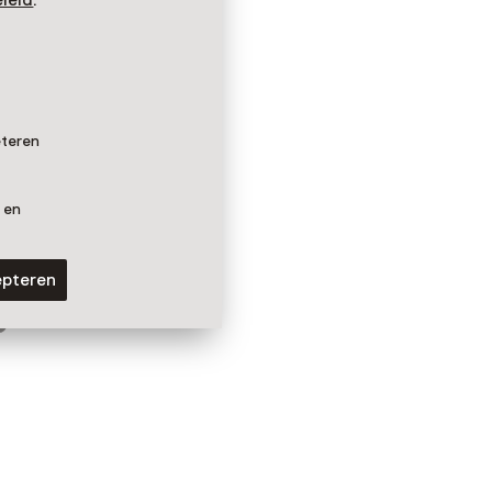
leid
.
eteren
 en
epteren