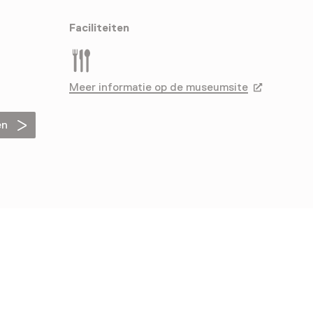
Faciliteiten
Restaurant
Meer informatie op de museumsite
Opent in ee
en