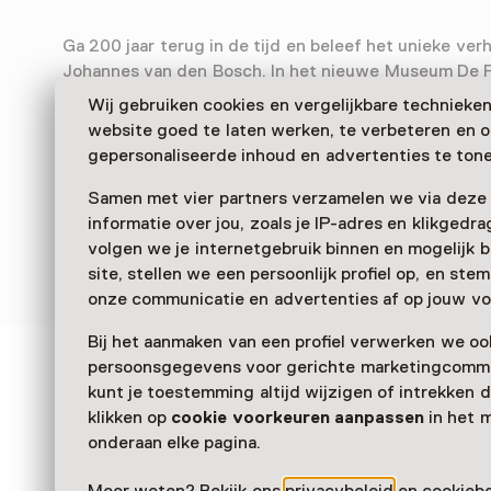
Ga 200 jaar terug in de tijd en beleef het unieke ver
Johannes van den Bosch. In het nieuwe Museum De P
Frederiksoord treed je in de voetsporen van de eerst
Wij gebruiken cookies en vergelijkbare technieke
ervaar je hun onvergetelijke verhaal via een unieke m
website goed te laten werken, te verbeteren en 
tijdreis!
gepersonaliseerde inhoud en advertenties te tone
Verder lezen
Samen met vier partners verzamelen we via deze
informatie over jou, zoals je IP-adres en klikgedr
volgen we je internetgebruik binnen en mogelijk 
site, stellen we een persoonlijk profiel op, en st
onze communicatie en advertenties af op jouw vo
Bij het aanmaken van een profiel verwerken we oo
persoonsgegevens voor gerichte marketingcommu
Zien & doen in Museum
kunt je toestemming altijd wijzigen of intrekken d
klikken op
cookie voorkeuren aanpassen
in het 
Proefkolonie
onderaan elke pagina.