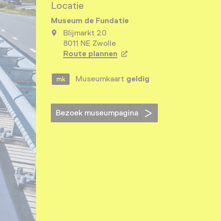
Locatie
Museum de Fundatie
Blijmarkt 20
8011 NE Zwolle
Route plannen
Opent in een nieuw tabbla
Museumkaart
geldig
Bezoek museumpagina