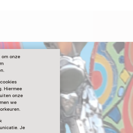
n om onze
om
n.
 cookies
ag. Hiermee
buiten onze
emmen we
orkeuren.
k
nicatie. Je