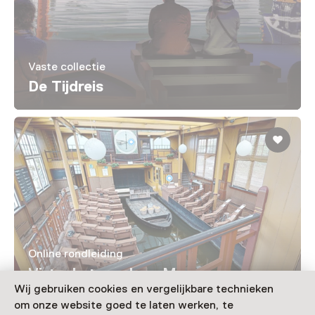
Vaste collectie
De Tijdreis
Online rondleiding
Virtuele tour door Museum
Wij gebruiken cookies en vergelijkbare technieken
BroekerVeiling
om onze website goed te laten werken, te
Voor 5 t/m 12 jaar