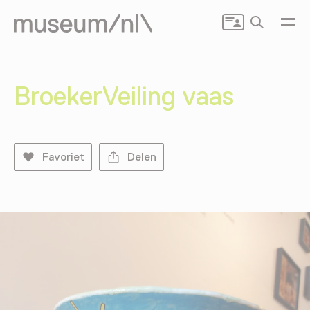
Zoeken
BroekerVeiling vaas
Favoriet
Delen