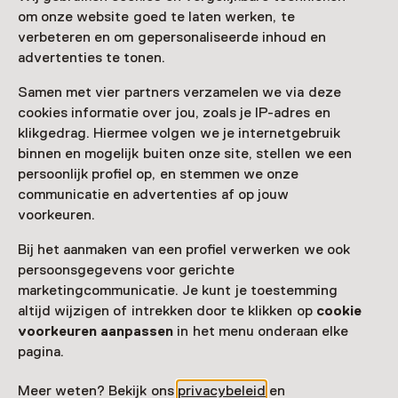
veilsysteem, van tuinbouwproducten, bij afslag. Dit is
om onze website goed te laten werken, te
een methode die tegenwoordig wereldwijd wordt
verbeteren en om gepersonaliseerde inhoud en
toegepast bij grote veilingen. De historische waarde
advertenties te tonen.
en invloed van deze plek maken het tot een
interessante en belangrijke bestemming voor wie
Samen met vier partners verzamelen we via deze
geïnteresseerd is in de geschiedenis van veilingen,
cookies informatie over jou, zoals je IP-adres en
voedsel en tuinbouw.
klikgedrag. Hiermee volgen we je internetgebruik
binnen en mogelijk buiten onze site, stellen we een
persoonlijk profiel op, en stemmen we onze
communicatie en advertenties af op jouw
voorkeuren.
Bij het aanmaken van een profiel verwerken we ook
Deze activiteit is afgelopen. Je kunt hier niet
persoonsgegevens voor gerichte
meer aan deelnemen.
marketingcommunicatie. Je kunt je toestemming
Bekijk alle actuele activiteiten op
Zien & doen
altijd wijzigen of intrekken door te klikken op
cookie
voorkeuren aanpassen
in het menu onderaan elke
Datum
pagina.
14 september 2024 t/m 15 september 2024
Meer weten? Bekijk ons
privacybeleid
en