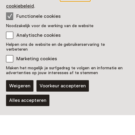
Toon beschikbaarheid
cookiebeleid
.
Functionele cookies
Locatie
Noodzakelijk voor de werking van de website
Museum BroekerVeiling
Museumweg 2
Analytische cookies
1721 BW Broek op Langedijk
Helpen ons de website en de gebruikerservaring te
Route plannen
Opent in een nieuw tabblad
verbeteren
0226 - 31 38 07
Marketing cookies
Maken het mogelijk je surfgedrag te volgen en informatie en
Vandaag open tot 17:00 uur
advertenties op jouw interesses af te stemmen
Meer openingstijden
Weigeren
Voorkeur accepteren
Alles accepteren
Zien & doen in Museum
BroekerVeiling