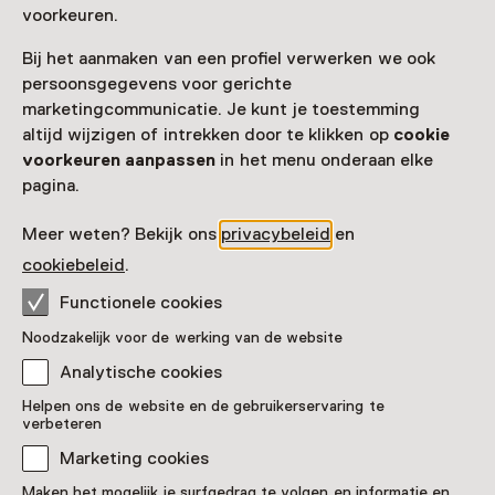
voorkeuren.
Bij het aanmaken van een profiel verwerken we ook
persoonsgegevens voor gerichte
marketingcommunicatie. Je kunt je toestemming
altijd wijzigen of intrekken door te klikken op
cookie
voorkeuren aanpassen
in het menu onderaan elke
pagina.
Meer weten? Bekijk ons
privacybeleid
en
cookiebeleid
.
Functionele cookies
Noodzakelijk voor de werking van de website
Analytische cookies
Een Italiaanse schoonheid
Helpen ons de website en de gebruikerservaring te
verbeteren
Pronkstuk
Marketing cookies
De Fraeylemaborg, Slochteren
Maken het mogelijk je surfgedrag te volgen en informatie en