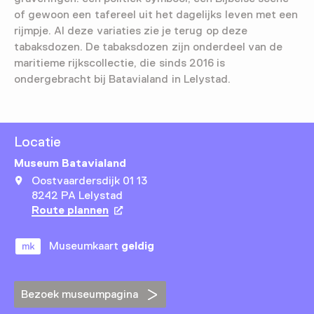
of gewoon een tafereel uit het dagelijks leven met een
rijmpje. Al deze variaties zie je terug op deze
tabaksdozen. De tabaksdozen zijn onderdeel van de
maritieme rijkscollectie, die sinds 2016 is
ondergebracht bij Batavialand in Lelystad.
Locatie
Museum Batavialand
Oostvaardersdijk 01 13
8242 PA Lelystad
Route plannen
Opent in een nieuw tabblad
Museumkaart
geldig
Bezoek museumpagina