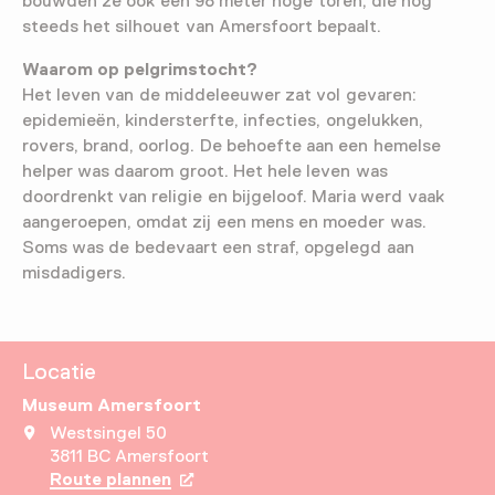
bouwden ze ook een 98 meter hoge toren, die nog
steeds het silhouet van Amersfoort bepaalt.
Waarom op pelgrimstocht?
Het leven van de middeleeuwer zat vol gevaren:
epidemieën, kindersterfte, infecties, ongelukken,
rovers, brand, oorlog. De behoefte aan een hemelse
helper was daarom groot. Het hele leven was
doordrenkt van religie en bijgeloof. Maria werd vaak
aangeroepen, omdat zij een mens en moeder was.
Soms was de bedevaart een straf, opgelegd aan
misdadigers.
Locatie
Museum Amersfoort
Westsingel 50
3811 BC Amersfoort
Route plannen
Opent in een nieuw tabblad