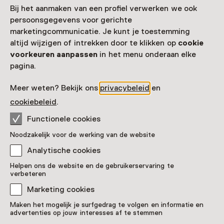
Bij het aanmaken van een profiel verwerken we ook
persoonsgegevens voor gerichte
Leeftijd
marketingcommunicatie. Je kunt je toestemming
Voor 5 t/m 18 jaar en volwassenen
altijd wijzigen of intrekken door te klikken op
cookie
voorkeuren aanpassen
in het menu onderaan elke
Datum
pagina.
T/m 20 september van 10:00 tot 18:00
Meer weten? Bekijk ons
privacybeleid
en
Toon beschikbaarheid
cookiebeleid
.
Functionele cookies
Locatie
Noodzakelijk voor de werking van de website
MU Hybrid Art House
Analytische cookies
Torenallee 40-06
5617 BD Eindhoven
Helpen ons de website en de gebruikerservaring te
Route plannen
Opent in een nieuw tabblad
verbeteren
040 - 29 61 663
Marketing cookies
Maken het mogelijk je surfgedrag te volgen en informatie en
Vandaag open van 10:00 tot 18:00 uur
advertenties op jouw interesses af te stemmen
Meer openingstijden