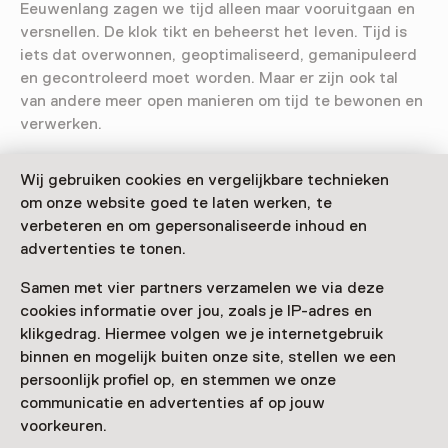
Eeuwenlang zagen we tijd alleen maar vooruitgaan en
versnellen. De klok tikt en beheerst het leven. Tijd is
iets dat overwonnen, geoptimaliseerd, gemanipuleerd
en gecontroleerd moet worden. Maar er zijn ook tal
van andere meer open manieren om tijd te bewonen en
verwerken.
Verder lezen
Wij gebruiken cookies en vergelijkbare technieken
om onze website goed te laten werken, te
verbeteren en om gepersonaliseerde inhoud en
advertenties te tonen.
Bezoekersinformatie
Samen met vier partners verzamelen we via deze
Toegang
cookies informatie over jou, zoals je IP-adres en
Toegang is inbegrepen bij een entreeticket voor het
klikgedrag. Hiermee volgen we je internetgebruik
museum.
binnen en mogelijk buiten onze site, stellen we een
persoonlijk profiel op, en stemmen we onze
Museumkaart of ticket kopen
communicatie en advertenties af op jouw
voorkeuren.
Museumkaart geldig