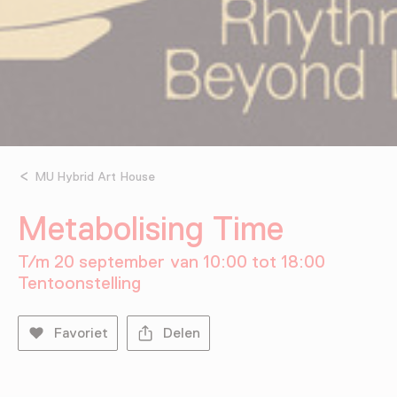
MU Hybrid Art House
Metabolising Time
T/m 20 september van 10:00 tot 18:00
Tentoonstelling
Favoriet
Delen