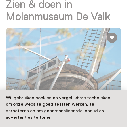
Zien & doen in
Molenmuseum De Valk
Online overige
3D tour door de molen
Wij gebruiken cookies en vergelijkbare technieken
om onze website goed te laten werken, te
Voor 0 t/m 4 jaar
verbeteren en om gepersonaliseerde inhoud en
advertenties te tonen.