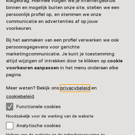
klikgedrag. Hiermee volgen we je internetgebruik
binnen en mogelijk buiten onze site, stellen we een
Deze activiteit is afgelopen. Je kunt hier niet
persoonlijk profiel op, en stemmen we onze
meer aan deelnemen.
communicatie en advertenties af op jouw
voorkeuren.
Bekijk alle actuele activiteiten op
Zien & doen
Bij het aanmaken van een profiel verwerken we ook
Datum & tijd
persoonsgegevens voor gerichte
marketingcommunicatie. Je kunt je toestemming
vrijdag, 17 juli 2026
altijd wijzigen of intrekken door te klikken op
cookie
Toon beschikbaarheid
voorkeuren aanpassen
in het menu onderaan elke
pagina.
Locaties
Meer weten? Bekijk ons
privacybeleid
en
mij | museum ijsselstein
cookiebeleid
.
Walkade 2-4
3401 DS Ijsselstein
Functionele cookies
Route plannen
Opent in een nieuw tabblad
Noodzakelijk voor de werking van de website
030 - 68 86 800
Analytische cookies
Vandaag gesloten
Helpen ons de website en de gebruikerservaring te