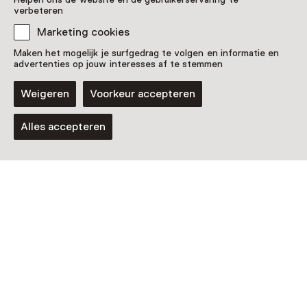
Meer openingstijden
verbeteren
Marketing cookies
mij | museum ijsselstein
Maken het mogelijk je surfgedrag te volgen en informatie en
advertenties op jouw interesses af te stemmen
Walkade 2-4
3401 DS Ijsselstein
Weigeren
Voorkeur accepteren
Route plannen
Opent in een nieuw tabblad
030 - 68 86 800
Alles accepteren
Vandaag gesloten
Meer openingstijden
Zien & doen in mij |
museum ijsselstein