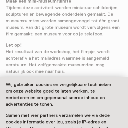
Maak een mini-museumruimte
Tijdens deze activiteit worden miniatuur schilderijen,
sculpturen en bewegende onderdelen gemaakt. De
museumruimtes worden samengevoegd tot één groot
museum. Van dit grote museum wordt vervolgens een
film gemaakt: een museum voor op je telefoon.
Let op!
Het resultaat van de workshop, het filmpje, wordt
achteraf via het mailadres waarmee is aangemeld
verstuurd. Het zelfgemaakte museumdeel mag
natuurlijk ook mee naar huis.
Praktisch
Wij gebruiken cookies en vergelijkbare technieken
Graag aanmelden met een mailtje naar
om onze website goed te laten werken, te
aanmelden@museumijsselstein.nl o.v.v. ClubMIJ en de
verbeteren en om gepersonaliseerde inhoud en
naam van Museum voor je telefoon.
advertenties te tonen.
Samen met vier partners verzamelen we via deze
cookies informatie over jou, zoals je IP-adres en