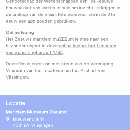
Genootschap der Wetenschappen een 18e -eeuws
bouwpakket van karton in huis om inzicht te krijgen in
de omloop van de maan. Iets waarvoor we in de 21e
eeuw een
app
zouden gebruiken.
Online lezing
Het Zeeuws maritiem muZEEum je mee naar een
bijzonder object in deze
online lezing: het Lunarium
van Schortinghuis uit 1792
.
Deze film is ontstaan met steun van de Vereniging
Vrienden van het muZEEum en het Archief van
Vlissingen.
Locatie
Maritiem Muzeeum Zeeland
Nieuwendijk 11
4381 BV Vlissingen