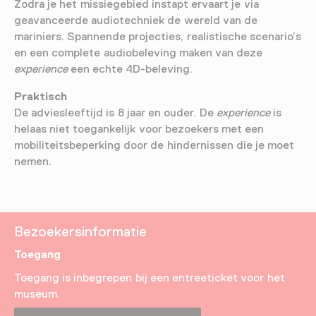
Zodra je het missiegebied instapt ervaart je via
geavanceerde audiotechniek de wereld van de
mariniers. Spannende projecties, realistische scenario’s
en een complete audiobeleving maken van deze
experience
een echte 4D-beleving.
Praktisch
De adviesleeftijd is 8 jaar en ouder. De
experience
is
helaas niet toegankelijk voor bezoekers met een
mobiliteitsbeperking door de hindernissen die je moet
nemen.
Bezoekersinformatie
Toegang
Toegang is inbegrepen bij een entreeticket voor het
museum.