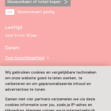
Museumkaart of ticket kopen
Museumkaart geldig
Leeftijd
Voor 9 t/m 18 jaar
Datum
Toon beschikbaarheid
Locatie
Wij gebruiken cookies en vergelijkbare technieken
Mariniersmuseum
om onze website goed te laten werken, te
Wijnhaven 7-13
verbeteren en om gepersonaliseerde inhoud en
3011 WH Rotterdam
advertenties te tonen.
Route plannen
Opent in een nieuw tabblad
Samen met vier partners verzamelen we via deze
010 - 41 29 600
cookies informatie over jou, zoals je IP-adres en
klikgedrag. Hiermee volgen we je internetgebruik