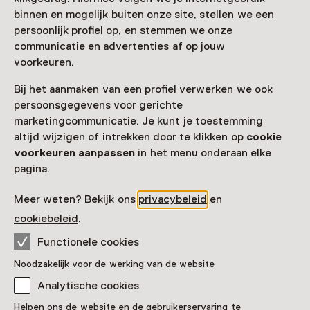
Vandaag open tot 17:00 uur
binnen en mogelijk buiten onze site, stellen we een
Meer openingstijden
persoonlijk profiel op, en stemmen we onze
communicatie en advertenties af op jouw
voorkeuren.
Zien & doen in
Bij het aanmaken van een profiel verwerken we ook
persoonsgegevens voor gerichte
Mariniersmuseum
marketingcommunicatie. Je kunt je toestemming
altijd wijzigen of intrekken door te klikken op
cookie
voorkeuren aanpassen
in het menu onderaan elke
pagina.
Meer weten? Bekijk ons
privacybeleid
en
cookiebeleid
.
Functionele cookies
Noodzakelijk voor de werking van de website
Analytische cookies
Helpen ons de website en de gebruikerservaring te