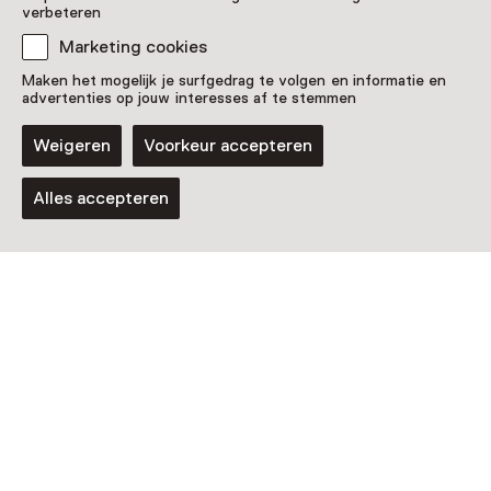
verbeteren
Vaste collectie
Marketing cookies
Antipiraterijmissies in Somalië
Maken het mogelijk je surfgedrag te volgen en informatie en
advertenties op jouw interesses af te stemmen
Weigeren
Voorkeur accepteren
Alles accepteren
Vaste collectie
Audiotour speciaal voor kinderen
Voor 5 t/m 12 jaar