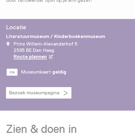
door tattoëerder Sjon op je arm gezet!
Locatie
Literatuurmuseum / Kinderboekenmuseum
Prins Willem-Alexanderhof 5
2595 BE Den Haag
Route plannen
Opent in een nieuw tabblad
Museumkaart
geldig
Bezoek museumpagina
Zien & doen in