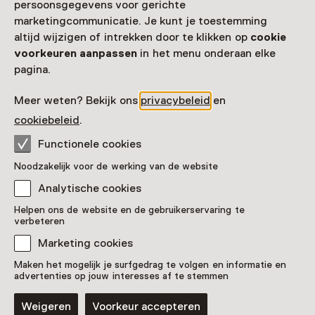
persoonsgegevens voor gerichte
marketingcommunicatie. Je kunt je toestemming
altijd wijzigen of intrekken door te klikken op
cookie
voorkeuren aanpassen
in het menu onderaan elke
pagina.
Meer weten? Bekijk ons
privacybeleid
en
cookiebeleid
.
Functionele cookies
Noodzakelijk voor de werking van de website
Analytische cookies
De Romeinse Peelhelm
Helpen ons de website en de gebruikerservaring te
verbeteren
Pronkstuk
Marketing cookies
Rijksmuseum van Oudheden, Leiden
Maken het mogelijk je surfgedrag te volgen en informatie en
advertenties op jouw interesses af te stemmen
Weigeren
Voorkeur accepteren