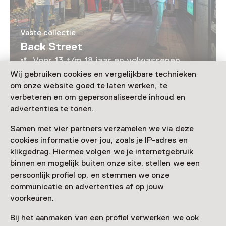
Vaste collectie
Back Street
Voor 13 t/m 18 jaar en volwassenen
Wij gebruiken cookies en vergelijkbare technieken
om onze website goed te laten werken, te
Laad meer
verbeteren en om gepersonaliseerde inhoud en
advertenties te tonen.
Samen met vier partners verzamelen we via deze
cookies informatie over jou, zoals je IP-adres en
Nog meer ontdekken
klikgedrag. Hiermee volgen we je internetgebruik
binnen en mogelijk buiten onze site, stellen we een
persoonlijk profiel op, en stemmen we onze
communicatie en advertenties af op jouw
voorkeuren.
Bij het aanmaken van een profiel verwerken we ook