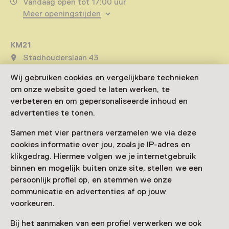
Vandaag open tot 17:00 uur
Meer openingstijden
KM21
Stadhouderslaan 43
2517 HV Den Haag
Wij gebruiken cookies en vergelijkbare technieken
Route plannen
Opent in een nieuw tabblad
om onze website goed te laten werken, te
070 - 33 81 133
verbeteren en om gepersonaliseerde inhoud en
advertenties te tonen.
Vandaag open tot 17:00 uur
Meer openingstijden
Samen met vier partners verzamelen we via deze
cookies informatie over jou, zoals je IP-adres en
klikgedrag. Hiermee volgen we je internetgebruik
Fotomuseum Den Haag
binnen en mogelijk buiten onze site, stellen we een
Stadhouderslaan 43
persoonlijk profiel op, en stemmen we onze
2517 HV Den Haag
communicatie en advertenties af op jouw
Route plannen
Opent in een nieuw tabblad
voorkeuren.
070 - 33 81 144
Bij het aanmaken van een profiel verwerken we ook
Vandaag open tot 17:00 uur