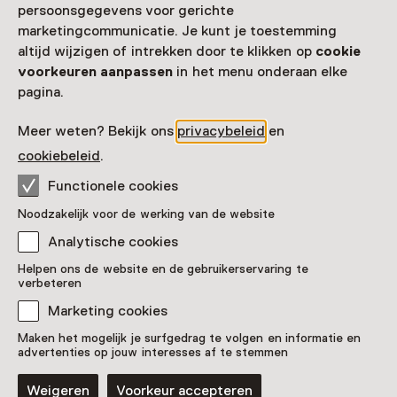
persoonsgegevens voor gerichte
Meer openingstijden
marketingcommunicatie. Je kunt je toestemming
altijd wijzigen of intrekken door te klikken op
cookie
voorkeuren aanpassen
in het menu onderaan elke
pagina.
Zien & doen in
Meer weten? Bekijk ons
privacybeleid
en
Kunstmuseum Den Haag
cookiebeleid
.
Functionele cookies
Noodzakelijk voor de werking van de website
Analytische cookies
Helpen ons de website en de gebruikerservaring te
verbeteren
Marketing cookies
Maken het mogelijk je surfgedrag te volgen en informatie en
advertenties op jouw interesses af te stemmen
Weigeren
Voorkeur accepteren