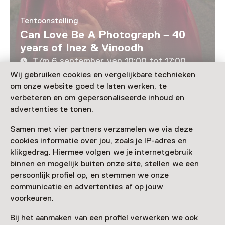
Tentoonstelling
Can Love Be A Photograph – 40
years of Inez & Vinoodh
T/m 6 september van 10:00 tot 17:00
Wij gebruiken cookies en vergelijkbare technieken
om onze website goed te laten werken, te
Laad meer
verbeteren en om gepersonaliseerde inhoud en
advertenties te tonen.
Samen met vier partners verzamelen we via deze
cookies informatie over jou, zoals je IP-adres en
Nog meer ontdekken
klikgedrag. Hiermee volgen we je internetgebruik
binnen en mogelijk buiten onze site, stellen we een
persoonlijk profiel op, en stemmen we onze
communicatie en advertenties af op jouw
voorkeuren.
Bij het aanmaken van een profiel verwerken we ook