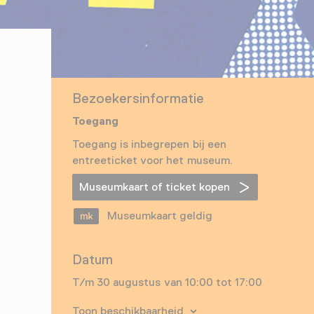
Bezoekersinformatie
Toegang
Toegang is inbegrepen bij een
entreeticket voor het museum.
Museumkaart of ticket kopen
Museumkaart geldig
Datum
T/m 30 augustus van 10:00 tot 17:00
Toon beschikbaarheid