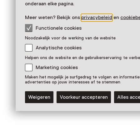
onderaan elke pagina.
Meer weten? Bekijk ons
privacybeleid
en
cookiebe
Functionele cookies
Noodzakelijk voor de werking van de website
Analytische cookies
Helpen ons de website en de gebruikerservaring te verb
Marketing cookies
Tentoonstelling
Benedikte Bjerre | When the Wind
Maken het mogelijk je surfgedrag te volgen en informatie
advertenties op jouw interesses af te stemmen
Blows
T/m 1 november van 10:00 tot 17:00
Weigeren
Voorkeur accepteren
Alles acc