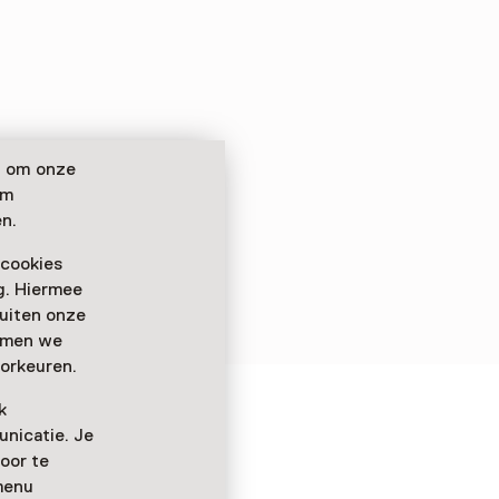
n om onze
om
n.
 cookies
ag. Hiermee
buiten onze
emmen we
orkeuren.
k
nicatie. Je
oor te
menu