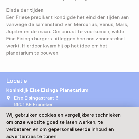
Einde der tijden
Een Friese predikant kondigde het eind der tijden aan
vanwege de samenstand van Mercurius, Venus, Mars,
Jupiter en de maan. Om onrust te voorkomen, wilde
Eise Eisinga burgers uitleggen hoe ons zonnestelsel
werkt. Hierdoor kwam hij op het idee om het
planetarium te bouwen.
Locatie
Koninklijk Eise Eisinga Planetarium
Eise Eisingastraat 3
8801 KE Franeker
Route plannen
Opent in een nieuw tabblad
Wij gebruiken cookies en vergelijkbare technieken
om onze website goed te laten werken, te
Bezoek museumpagina
verbeteren en om gepersonaliseerde inhoud en
advertenties te tonen.