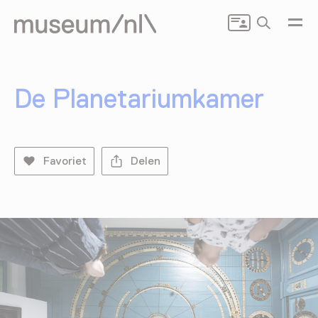
Zoeken
De Planetariumkamer
Favoriet
Delen