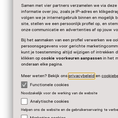
Samen met vier partners verzamelen we via deze
informatie over jou, zoals je IP-adres en klikgedr
volgen we je internetgebruik binnen en mogelijk 
site, stellen we een persoonlijk profiel op, en st
onze communicatie en advertenties af op jouw vo
Bij het aanmaken van een profiel verwerken we oo
persoonsgegevens voor gerichte marketingcommu
kunt je toestemming altijd wijzigen of intrekken d
klikken op
cookie voorkeuren aanpassen
in het 
onderaan elke pagina.
Meer weten? Bekijk ons
privacybeleid
en
cookiebe
Functionele cookies
"De Teut", een wijk in Amer
Noodzakelijk voor de werking van de website
Pronkstuk
Analytische cookies
Anton Pieck Museum, Hattem
Helpen ons de website en de gebruikerservaring te verb