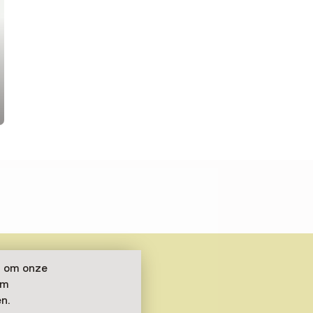
n om onze
om
n.