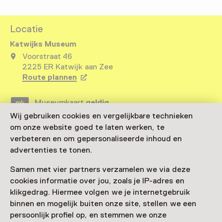
Locatie
Katwijks Museum
Voorstraat 46
2225 ER Katwijk aan Zee
Route plannen
Opent in een nieuw tabblad
Museumkaart
geldig
Wij gebruiken cookies en vergelijkbare technieken
om onze website goed te laten werken, te
Bezoek museumpagina
verbeteren en om gepersonaliseerde inhoud en
advertenties te tonen.
Samen met vier partners verzamelen we via deze
cookies informatie over jou, zoals je IP-adres en
Nog meer ontdekken
klikgedrag. Hiermee volgen we je internetgebruik
binnen en mogelijk buiten onze site, stellen we een
persoonlijk profiel op, en stemmen we onze