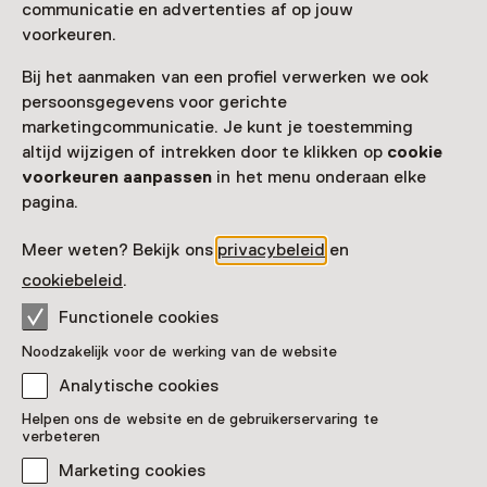
communicatie en advertenties af op jouw
voorkeuren.
Bij het aanmaken van een profiel verwerken we ook
persoonsgegevens voor gerichte
marketingcommunicatie. Je kunt je toestemming
altijd wijzigen of intrekken door te klikken op
cookie
voorkeuren aanpassen
in het menu onderaan elke
pagina.
Meer weten? Bekijk ons
privacybeleid
en
cookiebeleid
.
Functionele cookies
Noodzakelijk voor de werking van de website
Analytische cookies
Het Laatste Avondmaal
Helpen ons de website en de gebruikerservaring te
verbeteren
Pronkstuk
Marketing cookies
Stedelijk Museum Alkmaar, Alkmaar