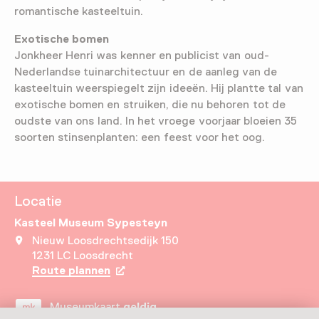
romantische kasteeltuin.
Exotische bomen
Jonkheer Henri was kenner en publicist van oud-
Nederlandse tuinarchitectuur en de aanleg van de
kasteeltuin weerspiegelt zijn ideeën. Hij plantte tal van
exotische bomen en struiken, die nu behoren tot de
oudste van ons land. In het vroege voorjaar bloeien 35
soorten stinsenplanten: een feest voor het oog.
Locatie
Kasteel Museum Sypesteyn
Nieuw Loosdrechtsedijk 150
1231 LC Loosdrecht
Route plannen
Opent in een nieuw tabblad
Museumkaart
geldig