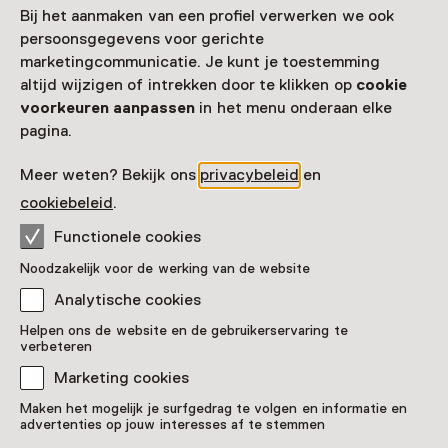
Kasteellaan 1
Bij het aanmaken van een profiel verwerken we ook
3455 RR Haarzuilens
persoonsgegevens voor gerichte
Route plannen
Opent in een nieuw tabblad
marketingcommunicatie. Je kunt je toestemming
030 - 67 78 515
altijd wijzigen of intrekken door te klikken op
cookie
voorkeuren aanpassen
in het menu onderaan elke
Vandaag open van 11:00 tot 17:00 uur
pagina.
Meer openingstijden
Meer weten? Bekijk ons
privacybeleid
en
cookiebeleid
.
Functionele cookies
Zien & doen in Kasteel
Noodzakelijk voor de werking van de website
de Haar
Analytische cookies
Helpen ons de website en de gebruikerservaring te
verbeteren
Marketing cookies
Maken het mogelijk je surfgedrag te volgen en informatie en
advertenties op jouw interesses af te stemmen