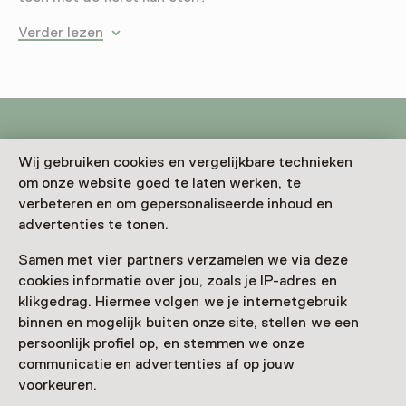
Verder lezen
Deze activiteit is afgelopen. Je kunt hier niet
Wij gebruiken cookies en vergelijkbare technieken
meer aan deelnemen.
om onze website goed te laten werken, te
verbeteren en om gepersonaliseerde inhoud en
Bekijk alle actuele activiteiten op
Zien & doen
advertenties te tonen.
Datum
Samen met vier partners verzamelen we via deze
cookies informatie over jou, zoals je IP-adres en
8 december 2025 t/m 4 januari 2026
klikgedrag. Hiermee volgen we je internetgebruik
Toon beschikbaarheid
binnen en mogelijk buiten onze site, stellen we een
persoonlijk profiel op, en stemmen we onze
Locatie
communicatie en advertenties af op jouw
voorkeuren.
Kasteel de Haar