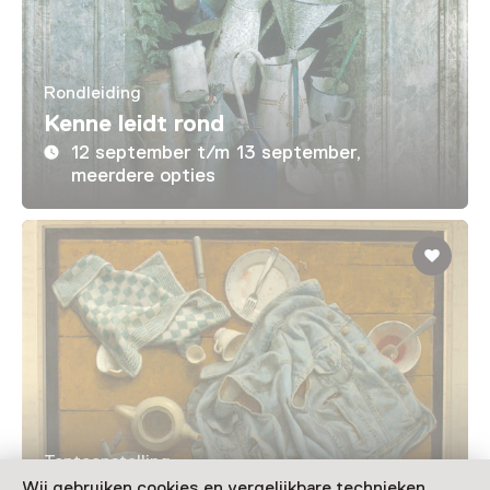
Rondleiding
Kenne leidt rond
12 september t/m 13 september,
meerdere opties
Tentoonstelling
Wij gebruiken cookies en vergelijkbare technieken