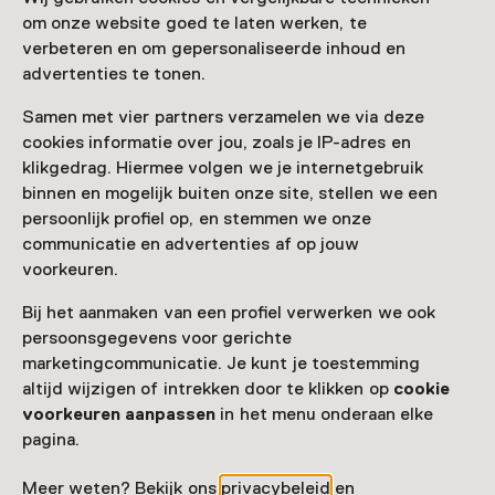
Kenne Grégoire: Betoverd
om onze website goed te laten werken, te
T/m 25 oktober van 11:00 tot 17:00
verbeteren en om gepersonaliseerde inhoud en
advertenties te tonen.
Samen met vier partners verzamelen we via deze
cookies informatie over jou, zoals je IP-adres en
Nog meer ontdekken
klikgedrag. Hiermee volgen we je internetgebruik
binnen en mogelijk buiten onze site, stellen we een
persoonlijk profiel op, en stemmen we onze
communicatie en advertenties af op jouw
voorkeuren.
Bij het aanmaken van een profiel verwerken we ook
persoonsgegevens voor gerichte
marketingcommunicatie. Je kunt je toestemming
altijd wijzigen of intrekken door te klikken op
cookie
voorkeuren aanpassen
in het menu onderaan elke
pagina.
Meer weten? Bekijk ons
privacybeleid
en