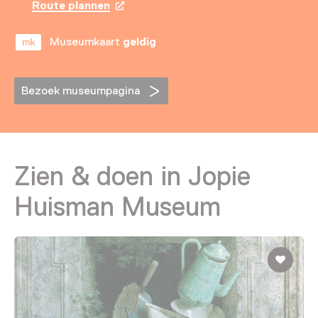
Route plannen
Opent in een nieuw tabblad
Museumkaart
geldig
Bezoek museumpagina
Zien & doen in Jopie
Huisman Museum