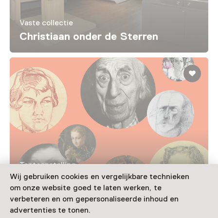
Vaste collectie
Christiaan onder de Sterren
Tentoonstelling
Allemaal Mensen
Wij gebruiken cookies en vergelijkbare technieken
om onze website goed te laten werken, te
T/m 11 oktober van 12:00 tot 17:00
verbeteren en om gepersonaliseerde inhoud en
advertenties te tonen.