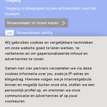
Toegang
Toegang is inbegrepen bij een entreeticket voor het
museum.
Museumkaart of ticket kopen
Museumkaart geldig
Wij gebruiken cookies en vergelijkbare technieken
Leeftijd
om onze website goed te laten werken, te
verbeteren en om gepersonaliseerde inhoud en
Voor 0 t/m 18 jaar en volwassenen
advertenties te tonen.
Datum
Samen met vier partners verzamelen we via deze
cookies informatie over jou, zoals je IP-adres en
Doorlopend, Meerdere opties
klikgedrag. Hiermee volgen we je internetgebruik
Toon beschikbaarheid
binnen en mogelijk buiten onze site, stellen we een
persoonlijk profiel op, en stemmen we onze
Locatie
communicatie en advertenties af op jouw
voorkeuren.
Huis Bartolotti