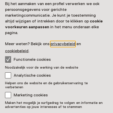
Herengracht 170
Bij het aanmaken van een profiel verwerken we ook
1016 BP Amsterdam
persoonsgegevens voor gerichte
Route plannen
Opent in een nieuw tabblad
marketingcommunicatie. Je kunt je toestemming
020 - 52 10 630
altijd wijzigen of intrekken door te klikken op
cookie
voorkeuren aanpassen
in het menu onderaan elke
Vandaag open van 10:00 tot 17:00 uur
pagina.
Meer openingstijden
Meer weten? Bekijk ons
privacybeleid
en
cookiebeleid
.
Functionele cookies
Zien & doen in Huis
Noodzakelijk voor de werking van de website
Bartolotti
Analytische cookies
Helpen ons de website en de gebruikerservaring te
verbeteren
Marketing cookies
Maken het mogelijk je surfgedrag te volgen en informatie en
advertenties op jouw interesses af te stemmen