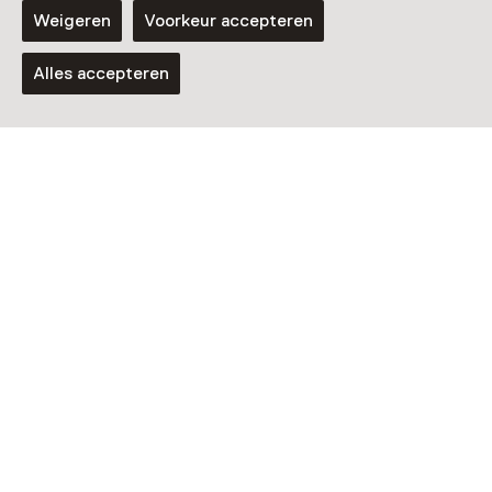
Weigeren
Voorkeur accepteren
Alles accepteren
Speurtocht
Bezoek Huis Bartolotti met
kinderen
Voor 5 t/m 12 jaar
Nog meer ontdekken