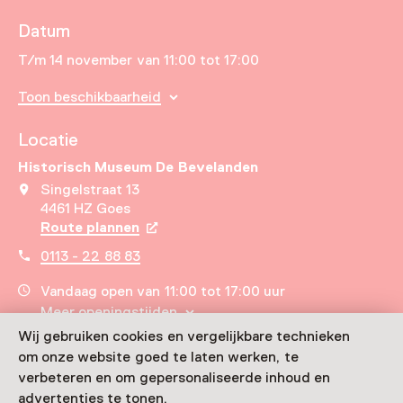
Datum
T/m 14 november van 11:00 tot 17:00
Toon beschikbaarheid
Locatie
Historisch Museum De Bevelanden
Singelstraat 13
4461 HZ Goes
Route plannen
Opent in een nieuw tabblad
0113 - 22 88 83
Vandaag open van 11:00 tot 17:00 uur
Meer openingstijden
Wij gebruiken cookies en vergelijkbare technieken
om onze website goed te laten werken, te
verbeteren en om gepersonaliseerde inhoud en
advertenties te tonen.