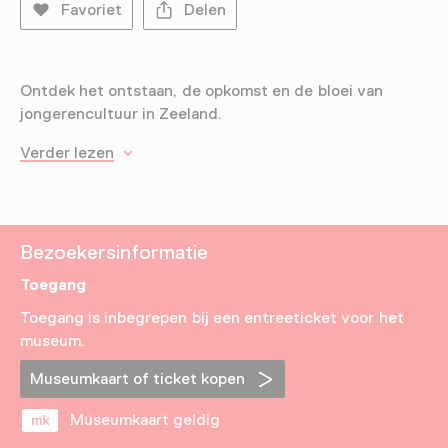
Favoriet
Delen
Ontdek het ontstaan, de opkomst en de bloei van
jongerencultuur in Zeeland.
Verder lezen
Bezoekersinformatie
Toegang
Toegang is inbegrepen bij een entreeticket voor het
museum.
Museumkaart of ticket kopen
Museumkaart geldig