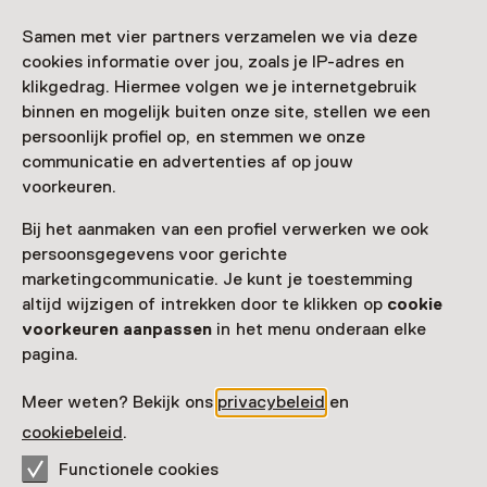
Zien & doen in
Samen met vier partners verzamelen we via deze
Historisch Museum De
cookies informatie over jou, zoals je IP-adres en
klikgedrag. Hiermee volgen we je internetgebruik
Bevelanden
binnen en mogelijk buiten onze site, stellen we een
persoonlijk profiel op, en stemmen we onze
communicatie en advertenties af op jouw
voorkeuren.
Bij het aanmaken van een profiel verwerken we ook
persoonsgegevens voor gerichte
marketingcommunicatie. Je kunt je toestemming
altijd wijzigen of intrekken door te klikken op
cookie
voorkeuren aanpassen
in het menu onderaan elke
pagina.
Meer weten? Bekijk ons
privacybeleid
en
Vaste collectie
cookiebeleid
.
Zeeland Rond
Functionele cookies