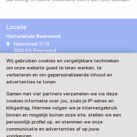
Locatie
Historiehuis Roermond
Neerstraat 11-13
6041 KA Roermond
Route plannen
Opent in een nieuw tabblad
Wij gebruiken cookies en vergelijkbare technieken
om onze website goed te laten werken, te
Bezoek museumpagina
verbeteren en om gepersonaliseerde inhoud en
advertenties te tonen.
Samen met vier partners verzamelen we via deze
cookies informatie over jou, zoals je IP-adres en
Nog meer ontdekken
klikgedrag. Hiermee volgen we je internetgebruik
binnen en mogelijk buiten onze site, stellen we een
persoonlijk profiel op, en stemmen we onze
communicatie en advertenties af op jouw
voorkeuren.